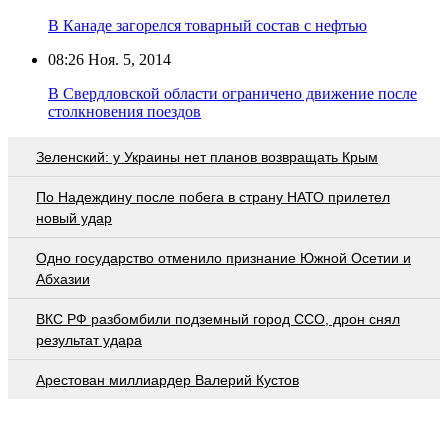
В Канаде загорелся товарный состав с нефтью
08:26
Ноя. 5, 2014
В Свердловской области ограничено движение после
столкновения поездов
Зеленский: у Украины нет планов возвращать Крым
По Надеждину после побега в страну НАТО прилетел
новый удар
Одно государство отменило признание Южной Осетии и
Абхазии
ВКС РФ разбомбили подземный город ССО, дрон снял
результат удара
Арестован миллиардер Валерий Кустов