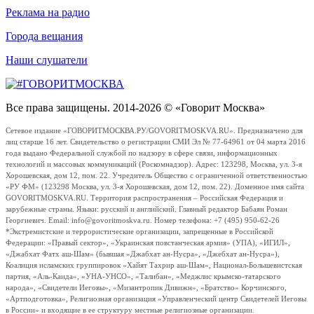
Реклама на радио
Города вещания
Наши слушатели
Все права защищены. 2014-2026 © «Говорит Москва»
Сетевое издание «ГОВОРИТМОСКВА.РУ/GOVORITMOSKVA.RU». Предназначено для
лиц старше 16 лет. Свидетельство о регистрации СМИ Эл № 77-64961 от 04 марта 2016
года выдано Федеральной службой по надзору в сфере связи, информационных
технологий и массовых коммуникаций (Роскомнадзор). Адрес: 123298, Москва, ул. 3-я
Хорошевская, дом 12, пом. 22. Учредитель Общество с ограниченной ответственностью
«РУ ФМ» (123298 Москва, ул. 3-я Хорошевская, дом 12, пом. 22). Доменное имя сайта
GOVORITMOSKVA.RU. Территория распространения – Российская Федерация и
зарубежные страны. Языки: русский и английский. Главный редактор Бабаян Роман
Георгиевич. Email: info@govoritmoskva.ru. Номер телефона: +7 (495) 950-62-26
*Экстремистские и террористические организации, запрещенные в Российской
Федерации: «Правый сектор», «Украинская повстанческая армия» (УПА), «ИГИЛ»,
«Джабхат Фатх аш-Шам» (бывшая «Джабхат ан-Нусра», «Джебхат ан-Нусра»),
Коалиция исламских группировок «Хайят Тахрир аш-Шам», Национал-Большевистская
партия, «Аль-Каида», «УНА-УНСО», «Талибан», «Меджлис крымско-татарского
народа», «Свидетели Иеговы», «Мизантропик Дивижн», «Братство» Корчинского,
«Артподготовка», Религиозная организация «Управленческий центр Свидетелей Иеговы
в России» и входящие в ее структуру местные религиозные организации.