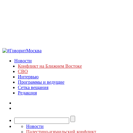
Новости
Конфликт на Ближнем Востоке
СВО
Интервью
Программы и ведущие
Сетка вещания
Редакция
Новости
Палестино-израильский конфликт