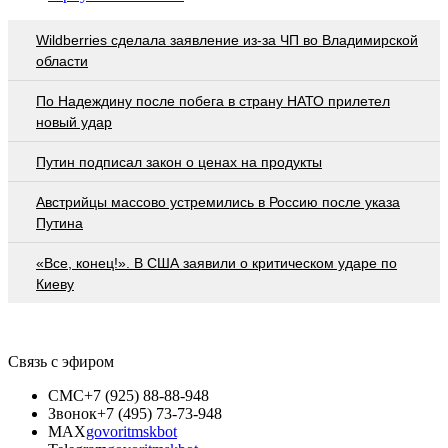
Wildberries cделала заявление из-за ЧП во Владимирской
области
По Надеждину после побега в страну НАТО прилетел
новый удар
Путин подписал закон о ценах на продукты
Австрийцы массово устремились в Россию после указа
Путина
«Все, конец!». В США заявили о критическом ударе по
Киеву
Связь с эфиром
СМС
+7 (925) 88-88-948
Звонок
+7 (495) 73-73-948
MAX
govoritmskbot