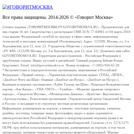
Все права защищены. 2014-2026 © «Говорит Москва»
Сетевое издание «ГОВОРИТМОСКВА.РУ/GOVORITMOSKVA.RU». Предназначено для
лиц старше 16 лет. Свидетельство о регистрации СМИ Эл № 77-64961 от 04 марта 2016
года выдано Федеральной службой по надзору в сфере связи, информационных
технологий и массовых коммуникаций (Роскомнадзор). Адрес: 123298, Москва, ул. 3-я
Хорошевская, дом 12, пом. 22. Учредитель Общество с ограниченной ответственностью
«РУ ФМ» (123298 Москва, ул. 3-я Хорошевская, дом 12, пом. 22). Доменное имя сайта
GOVORITMOSKVA.RU. Территория распространения – Российская Федерация и
зарубежные страны. Языки: русский и английский. Главный редактор Бабаян Роман
Георгиевич. Email: info@govoritmoskva.ru. Номер телефона: +7 (495) 950-62-26
*Экстремистские и террористические организации, запрещенные в Российской
Федерации: «Правый сектор», «Украинская повстанческая армия» (УПА), «ИГИЛ»,
«Джабхат Фатх аш-Шам» (бывшая «Джабхат ан-Нусра», «Джебхат ан-Нусра»),
Коалиция исламских группировок «Хайят Тахрир аш-Шам», Национал-Большевистская
партия, «Аль-Каида», «УНА-УНСО», «Талибан», «Меджлис крымско-татарского
народа», «Свидетели Иеговы», «Мизантропик Дивижн», «Братство» Корчинского,
«Артподготовка», Религиозная организация «Управленческий центр Свидетелей Иеговы
в России» и входящие в ее структуру местные религиозные организации.
Информация, размещенная на портале, а именно: текстовые материалы, элементы
дизайна, логотипы, товарные знаки, фотографии, видео и аудио охраняются
законодательством Российской Федерации и международными нормами права и не
могут быть использованы без разрешения правообладателей. Согласно ст.ст. 1274,1275
ГК РФ, при любом использовании материалов, размещенных на портале, в том числе
цитировании, активная гиперссылка на материал является обязательной. Мнение