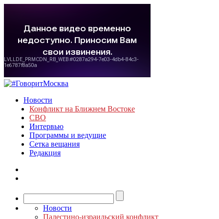
Новости
Конфликт на Ближнем Востоке
СВО
Интервью
Программы и ведущие
Сетка вещания
Редакция
Новости
Палестино-израильский конфликт