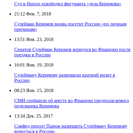
Суд в Ницце освободил фигуранта «дела Керимова»
21:12
Фев. 7, 2018
Сулейман Керимов вновь посетит Россию «по личным
причинам»
13:51
Янв. 23, 2018
Сенатор Сулейман Керимов вернулся во Францию после
поездки в Россию
16:01
Янв. 19, 2018
Сулейману Керимову разрешили краткий визит в
Россию
08:23
Янв. 15, 2018
СМИ сообщили об аресте во Франции предполагаемого
подельника Керимова
13:34
Дек. 25, 2017
Совфед просит Париж разрешить Сулейману Керимову
вернуться в Россию