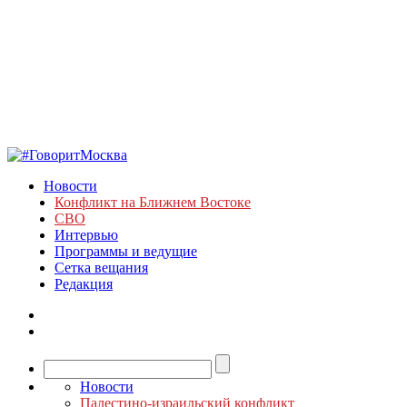
Новости
Конфликт на Ближнем Востоке
СВО
Интервью
Программы и ведущие
Сетка вещания
Редакция
Новости
Палестино-израильский конфликт