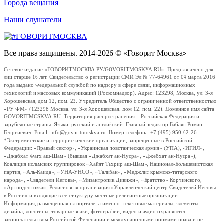
Города вещания
Наши слушатели
Все права защищены. 2014-2026 © «Говорит Москва»
Сетевое издание «ГОВОРИТМОСКВА.РУ/GOVORITMOSKVA.RU». Предназначено для
лиц старше 16 лет. Свидетельство о регистрации СМИ Эл № 77-64961 от 04 марта 2016
года выдано Федеральной службой по надзору в сфере связи, информационных
технологий и массовых коммуникаций (Роскомнадзор). Адрес: 123298, Москва, ул. 3-я
Хорошевская, дом 12, пом. 22. Учредитель Общество с ограниченной ответственностью
«РУ ФМ» (123298 Москва, ул. 3-я Хорошевская, дом 12, пом. 22). Доменное имя сайта
GOVORITMOSKVA.RU. Территория распространения – Российская Федерация и
зарубежные страны. Языки: русский и английский. Главный редактор Бабаян Роман
Георгиевич. Email: info@govoritmoskva.ru. Номер телефона: +7 (495) 950-62-26
*Экстремистские и террористические организации, запрещенные в Российской
Федерации: «Правый сектор», «Украинская повстанческая армия» (УПА), «ИГИЛ»,
«Джабхат Фатх аш-Шам» (бывшая «Джабхат ан-Нусра», «Джебхат ан-Нусра»),
Коалиция исламских группировок «Хайят Тахрир аш-Шам», Национал-Большевистская
партия, «Аль-Каида», «УНА-УНСО», «Талибан», «Меджлис крымско-татарского
народа», «Свидетели Иеговы», «Мизантропик Дивижн», «Братство» Корчинского,
«Артподготовка», Религиозная организация «Управленческий центр Свидетелей Иеговы
в России» и входящие в ее структуру местные религиозные организации.
Информация, размещенная на портале, а именно: текстовые материалы, элементы
дизайна, логотипы, товарные знаки, фотографии, видео и аудио охраняются
законодательством Российской Федерации и международными нормами права и не