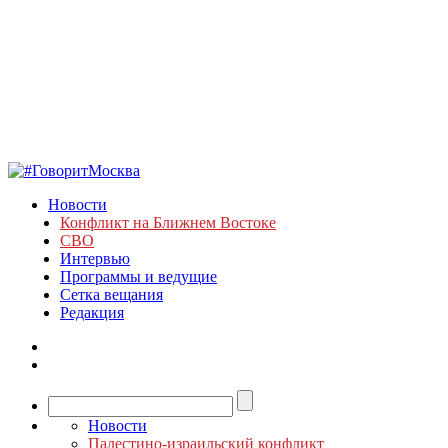
Новости
Конфликт на Ближнем Востоке
СВО
Интервью
Программы и ведущие
Сетка вещания
Редакция
Новости
Палестино-израильский конфликт