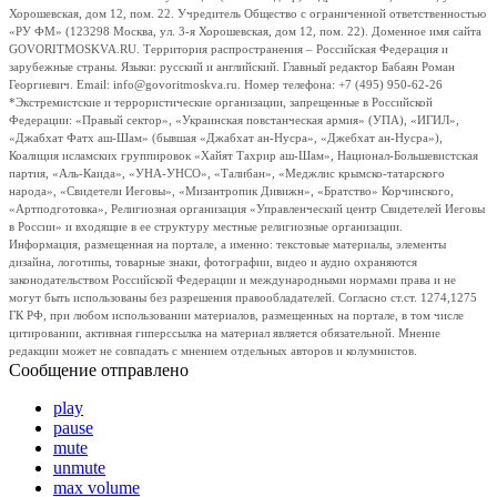
Хорошевская, дом 12, пом. 22. Учредитель Общество с ограниченной ответственностью
«РУ ФМ» (123298 Москва, ул. 3-я Хорошевская, дом 12, пом. 22). Доменное имя сайта
GOVORITMOSKVA.RU. Территория распространения – Российская Федерация и
зарубежные страны. Языки: русский и английский. Главный редактор Бабаян Роман
Георгиевич. Email: info@govoritmoskva.ru. Номер телефона: +7 (495) 950-62-26
*Экстремистские и террористические организации, запрещенные в Российской
Федерации: «Правый сектор», «Украинская повстанческая армия» (УПА), «ИГИЛ»,
«Джабхат Фатх аш-Шам» (бывшая «Джабхат ан-Нусра», «Джебхат ан-Нусра»),
Коалиция исламских группировок «Хайят Тахрир аш-Шам», Национал-Большевистская
партия, «Аль-Каида», «УНА-УНСО», «Талибан», «Меджлис крымско-татарского
народа», «Свидетели Иеговы», «Мизантропик Дивижн», «Братство» Корчинского,
«Артподготовка», Религиозная организация «Управленческий центр Свидетелей Иеговы
в России» и входящие в ее структуру местные религиозные организации.
Информация, размещенная на портале, а именно: текстовые материалы, элементы
дизайна, логотипы, товарные знаки, фотографии, видео и аудио охраняются
законодательством Российской Федерации и международными нормами права и не
могут быть использованы без разрешения правообладателей. Согласно ст.ст. 1274,1275
ГК РФ, при любом использовании материалов, размещенных на портале, в том числе
цитировании, активная гиперссылка на материал является обязательной. Мнение
редакции может не совпадать с мнением отдельных авторов и колумнистов.
Сообщение отправлено
play
pause
mute
unmute
max volume