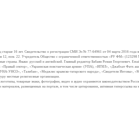
ше 16 лет. Свидетельство о регистрации СМИ Эл № 77-64961 от 04 марта 2016 года вы
ом 12, пом. 22. Учредитель Общество с ограниченной ответственностью «РУ ФМ» (123298 Мо
траны. Языки: русский и английский. Главный редактор Бабаян Роман Георгиевич. Email:
и: «Правый сектор», «Украинская повстанческая армия» (УПА), «ИГИЛ», «Джабхат Фатх а
«УНА-УНСО», «Талибан», «Меджлис крымско-татарского народа», «Свидетели Иеговы», «М
туру местные религиозные организации.
, логотипы, товарные знаки, фотографии, видео и аудио охраняются законодательством Ро
и материалов, размещенных на портале, в том числе цитировании, активная гиперссылка на 