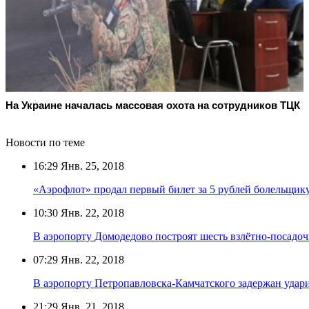
На Украине началась массовая охота на сотрудников ТЦК
Новости по теме
16:29
Янв. 25, 2018
«Аэрофлот» продал первый билет за 5 рублей болельщик
10:30
Янв. 22, 2018
В аэропорту Домодедово построят шесть взлётно-посадо
07:29
Янв. 22, 2018
В аэропорту Петропавловска-Камчатского задержан уда
21:29
Янв. 21, 2018