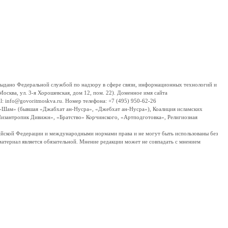
дано Федеральной службой по надзору в сфере связи, информационных технологий и
сква, ул. 3-я Хорошевская, дом 12, пом. 22). Доменное имя сайта
 info@govoritmoskva.ru. Номер телефона: +7 (495) 950-62-26
ш-Шам» (бывшая «Джабхат ан-Нусра», «Джебхат ан-Нусра»), Коалиция исламских
изантропик Дивижн», «Братство» Корчинского, «Артподготовка», Религиозная
ссийской Федерации и международными нормами права и не могут быть использованы без
материал является обязательной. Мнение редакции может не совпадать с мнением