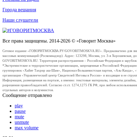
Города вещания
Наши слушатели
Все права защищены. 2014-2026 © «Говорит Москва»
Сетевое издание «ГОВОРИТМОСКВА.РУ/GOVORITMOSKVA.RU». Предназначено для лиц стар
массовых коммуникаций (Роскомнадзор). Адрес: 123298, Москва, ул. 3-я Хорошевская, д
GOVORITMOSKVA.RU. Территория распространения – Российская Федерация и зарубежные с
*Экстремистские и террористические организации, запрещенные в Российской Федераци
группировок «Хайят Тахрир аш-Шам», Национал-Большевистская партия, «Аль-Каида», 
организация «Управленческий центр Свидетелей Иеговы в России» и входящие в ее струк
Информация, размещенная на портале, а именно: текстовые материалы, элементы дизайна
разрешения правообладателей. Согласно ст.ст. 1274,1275 ГК РФ, при любом использовани
отдельных авторов и колумнистов.
Сообщение отправлено
play
pause
mute
unmute
max volume