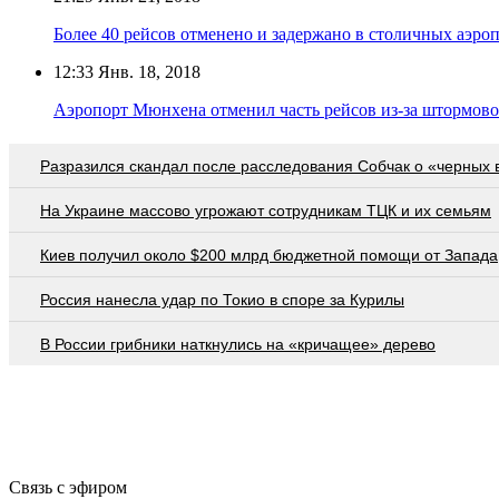
Более 40 рейсов отменено и задержано в столичных аэро
12:33
Янв. 18, 2018
Аэропорт Мюнхена отменил часть рейсов из-за штормов
Разразился скандал после расследования Собчак о «черных 
На Украине массово угрожают сотрудникам ТЦК и их семьям
Киев получил около $200 млрд бюджетной помощи от Запада
Россия нанесла удар по Токио в споре за Курилы
В России грибники наткнулись на «кричащее» дерево
Связь с эфиром