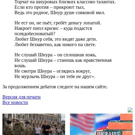
Торчат на шнуровых близких классово талантах.
Если кто против – прикроют тыл,
Ведь это родное, Шнур душе совковой мил.
Не ест он, не пьёт, гребёт деньгу лопатой.
Накроет пипл кризис – куда подастся
псевдобесноватый?
Любит Шнур себя, это видят даже дети.
Любит беззаветно, как никого на свете.
Не слушай Шнура – он сплошная ложь,
Не слушай Шнура – станешь как нравственная
вошь.
Не смотри Шнура – оглядись вокруг,
Не мурлычь Шнура – он тебе не друг».
За продолжением дебатов следите на нашем сайте.
Версия для печати
Все новости