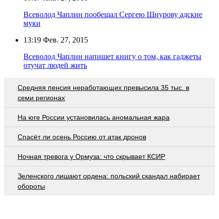
Всеволод Чаплин пообещал Сергею Шнурову адские
муки
13:19
Фев. 27, 2015
Всеволод Чаплин напишет книгу о том, как гаджеты
отучат людей жить
Средняя пенсия неработающих превысила 35 тыс. в
семи регионах
На юге России установилась аномальная жара
Спасёт ли осень Россию от атак дронов
Ночная тревога у Ормуза: что скрывает КСИР
Зеленского лишают ордена: польский скандал набирает
обороты