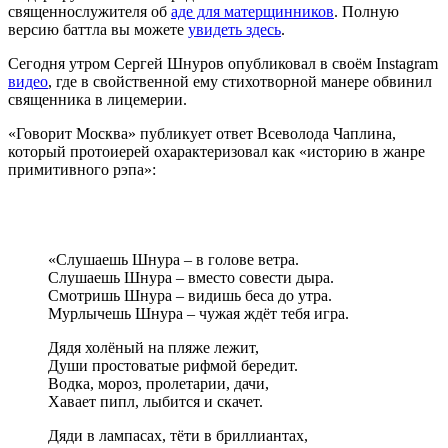
священнослужителя об
аде для матерщинников
. Полную
версию баттла вы можете
увидеть здесь
.
Сегодня утром Сергей Шнуров опубликовал в своём Instagram
видео
, где в свойственной ему стихотворной манере обвинил
священника в лицемерии.
«Говорит Москва» публикует ответ Всеволода Чаплина,
который протоиерей охарактеризовал как «историю в жанре
примитивного рэпа»:
«Слушаешь Шнура – в голове ветра.
Слушаешь Шнура – вместо совести дыра.
Смотришь Шнура – видишь беса до утра.
Мурлычешь Шнура – чужая ждёт тебя игра.
Дядя холёный на пляже лежит,
Души простоватые рифмой бередит.
Водка, мороз, пролетарии, дачи,
Хавает пипл, лыбится и скачет.
Дяди в лампасах, тёти в бриллиантах,