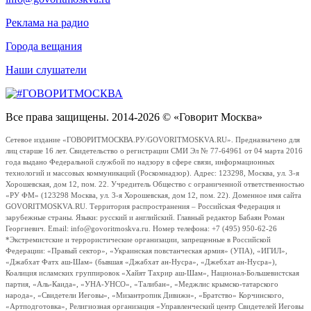
Реклама на радио
Города вещания
Наши слушатели
Все права защищены. 2014-2026 © «Говорит Москва»
Сетевое издание «ГОВОРИТМОСКВА.РУ/GOVORITMOSKVA.RU». Предназначено для
лиц старше 16 лет. Свидетельство о регистрации СМИ Эл № 77-64961 от 04 марта 2016
года выдано Федеральной службой по надзору в сфере связи, информационных
технологий и массовых коммуникаций (Роскомнадзор). Адрес: 123298, Москва, ул. 3-я
Хорошевская, дом 12, пом. 22. Учредитель Общество с ограниченной ответственностью
«РУ ФМ» (123298 Москва, ул. 3-я Хорошевская, дом 12, пом. 22). Доменное имя сайта
GOVORITMOSKVA.RU. Территория распространения – Российская Федерация и
зарубежные страны. Языки: русский и английский. Главный редактор Бабаян Роман
Георгиевич. Email: info@govoritmoskva.ru. Номер телефона: +7 (495) 950-62-26
*Экстремистские и террористические организации, запрещенные в Российской
Федерации: «Правый сектор», «Украинская повстанческая армия» (УПА), «ИГИЛ»,
«Джабхат Фатх аш-Шам» (бывшая «Джабхат ан-Нусра», «Джебхат ан-Нусра»),
Коалиция исламских группировок «Хайят Тахрир аш-Шам», Национал-Большевистская
партия, «Аль-Каида», «УНА-УНСО», «Талибан», «Меджлис крымско-татарского
народа», «Свидетели Иеговы», «Мизантропик Дивижн», «Братство» Корчинского,
«Артподготовка», Религиозная организация «Управленческий центр Свидетелей Иеговы