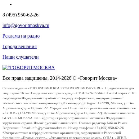
8 (495) 950-62-26
info@govoritmoskva.ru
Реклама на радио
Города вещания
Наши слушатели
Все права защищены. 2014-2026 © «Говорит Москва»
Сетевое издание «ГОВОРИТМОСКВА.РУ/GOVORITMOSKVA.RU». Предназначено для
лиц старше 16 лет. Свидетельство о регистрации СМИ Эл № 77-64961 от 04 марта 2016
года выдано Федеральной службой по надзору в сфере связи, информационных
технологий и массовых коммуникаций (Роскомнадзор). Адрес: 123298, Москва, ул. 3-я
Хорошевская, дом 12, пом. 22. Учредитель Общество с ограниченной ответственностью
«РУ ФМ» (123298 Москва, ул. 3-я Хорошевская, дом 12, пом. 22). Доменное имя сайта
GOVORITMOSKVA.RU. Территория распространения – Российская Федерация и
зарубежные страны. Языки: русский и английский. Главный редактор Бабаян Роман
Георгиевич. Email: info@govoritmoskva.ru. Номер телефона: +7 (495) 950-62-26
*Экстремистские и террористические организации, запрещенные в Российской
Федерации: «Правый сектор», «Украинская повстанческая армия» (УПА), «ИГИЛ»,