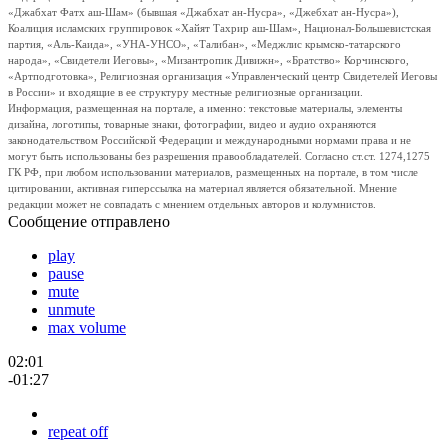
«Джабхат Фатх аш-Шам» (бывшая «Джабхат ан-Нусра», «Джебхат ан-Нусра»),
Коалиция исламских группировок «Хайят Тахрир аш-Шам», Национал-Большевистская
партия, «Аль-Каида», «УНА-УНСО», «Талибан», «Меджлис крымско-татарского
народа», «Свидетели Иеговы», «Мизантропик Дивижн», «Братство» Корчинского,
«Артподготовка», Религиозная организация «Управленческий центр Свидетелей Иеговы
в России» и входящие в ее структуру местные религиозные организации.
Информация, размещенная на портале, а именно: текстовые материалы, элементы
дизайна, логотипы, товарные знаки, фотографии, видео и аудио охраняются
законодательством Российской Федерации и международными нормами права и не
могут быть использованы без разрешения правообладателей. Согласно ст.ст. 1274,1275
ГК РФ, при любом использовании материалов, размещенных на портале, в том числе
цитировании, активная гиперссылка на материал является обязательной. Мнение
редакции может не совпадать с мнением отдельных авторов и колумнистов.
Сообщение отправлено
play
pause
mute
unmute
max volume
02:01
-01:27
repeat off