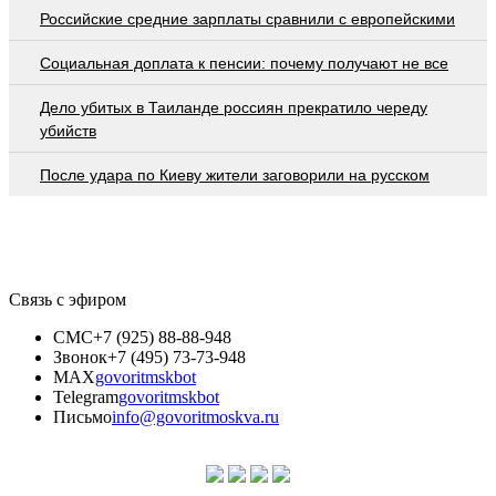
Российские средние зарплаты сравнили с европейскими
Социальная доплата к пенсии: почему получают не все
Дело убитых в Таиланде россиян прекратило череду
убийств
После удара по Киеву жители заговорили на русском
Связь с эфиром
СМС
+7 (925) 88-88-948
Звонок
+7 (495) 73-73-948
MAX
govoritmskbot
Telegram
govoritmskbot
Письмо
info@govoritmoskva.ru