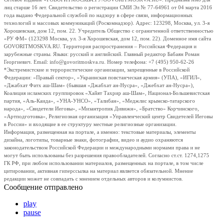
лиц старше 16 лет. Свидетельство о регистрации СМИ Эл № 77-64961 от 04 марта 2016
года выдано Федеральной службой по надзору в сфере связи, информационных
технологий и массовых коммуникаций (Роскомнадзор). Адрес: 123298, Москва, ул. 3-я
Хорошевская, дом 12, пом. 22. Учредитель Общество с ограниченной ответственностью
«РУ ФМ» (123298 Москва, ул. 3-я Хорошевская, дом 12, пом. 22). Доменное имя сайта
GOVORITMOSKVA.RU. Территория распространения – Российская Федерация и
зарубежные страны. Языки: русский и английский. Главный редактор Бабаян Роман
Георгиевич. Email: info@govoritmoskva.ru. Номер телефона: +7 (495) 950-62-26
*Экстремистские и террористические организации, запрещенные в Российской
Федерации: «Правый сектор», «Украинская повстанческая армия» (УПА), «ИГИЛ»,
«Джабхат Фатх аш-Шам» (бывшая «Джабхат ан-Нусра», «Джебхат ан-Нусра»),
Коалиция исламских группировок «Хайят Тахрир аш-Шам», Национал-Большевистская
партия, «Аль-Каида», «УНА-УНСО», «Талибан», «Меджлис крымско-татарского
народа», «Свидетели Иеговы», «Мизантропик Дивижн», «Братство» Корчинского,
«Артподготовка», Религиозная организация «Управленческий центр Свидетелей Иеговы
в России» и входящие в ее структуру местные религиозные организации.
Информация, размещенная на портале, а именно: текстовые материалы, элементы
дизайна, логотипы, товарные знаки, фотографии, видео и аудио охраняются
законодательством Российской Федерации и международными нормами права и не
могут быть использованы без разрешения правообладателей. Согласно ст.ст. 1274,1275
ГК РФ, при любом использовании материалов, размещенных на портале, в том числе
цитировании, активная гиперссылка на материал является обязательной. Мнение
редакции может не совпадать с мнением отдельных авторов и колумнистов.
Сообщение отправлено
play
pause