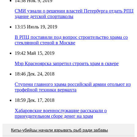
14:58
Ноя. 9, 2019
СМИ узнали о решении властей Петербурга отдать РПЦ
здание детской спортшколы
13:15
Июль 19, 2019
В РПЦ поставили под вопрос строительство храма со
стеклянной стеной в Москве
19:42
Май 15, 2019
Мэр Красноярска запретил строить храм в сквере
18:46
Дек. 24, 2018
Ступени главного храма российской армии отольют из
трофейной техники вермахта
18:59
Дек. 17, 2018
Хабаровские военнослужащие рассказали о
принудительном сборе денег на храм
Киты-убийцы начали взрывать рыб ради забавы