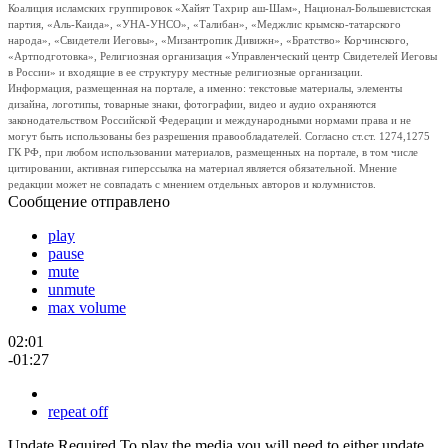
Коалиция исламских группировок «Хайят Тахрир аш-Шам», Национал-Большевистская
партия, «Аль-Каида», «УНА-УНСО», «Талибан», «Меджлис крымско-татарского
народа», «Свидетели Иеговы», «Мизантропик Дивижн», «Братство» Корчинского,
«Артподготовка», Религиозная организация «Управленческий центр Свидетелей Иеговы
в России» и входящие в ее структуру местные религиозные организации.
Информация, размещенная на портале, а именно: текстовые материалы, элементы
дизайна, логотипы, товарные знаки, фотографии, видео и аудио охраняются
законодательством Российской Федерации и международными нормами права и не
могут быть использованы без разрешения правообладателей. Согласно ст.ст. 1274,1275
ГК РФ, при любом использовании материалов, размещенных на портале, в том числе
цитировании, активная гиперссылка на материал является обязательной. Мнение
редакции может не совпадать с мнением отдельных авторов и колумнистов.
Сообщение отправлено
play
pause
mute
unmute
max volume
02:01
-01:27
repeat off
Update Required
To play the media you will need to either update