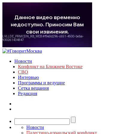
Новости
Конфликт на Ближнем Востоке
СВО
Интервью
Программы и ведущие
Сетка вещания
Редакция
Новости
Палестино-израильский конфликт