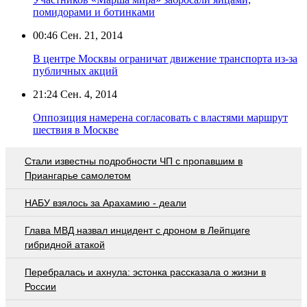
помидорами и ботинками
00:46
Сен. 21, 2014
В центре Москвы ограничат движение транспорта из-за
публичных акций
21:24
Сен. 4, 2014
Оппозиция намерена согласовать с властями маршрут
шествия в Москве
Стали известны подробности ЧП с пропавшим в
Приангарье самолетом
НАБУ взялось за Арахамию - деали
Глава МВД назвал инцидент с дроном в Лейпциге
гибридной атакой
Перебралась и ахнула: эстонка рассказала о жизни в
России