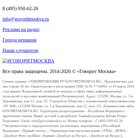
8 (495) 950-62-26
info@govoritmoskva.ru
Реклама на радио
Города вещания
Наши слушатели
Все права защищены. 2014-2026 © «Говорит Москва»
Сетевое издание «ГОВОРИТМОСКВА.РУ/GOVORITMOSKVA.RU». Предназначено для
лиц старше 16 лет. Свидетельство о регистрации СМИ Эл № 77-64961 от 04 марта 2016
года выдано Федеральной службой по надзору в сфере связи, информационных
технологий и массовых коммуникаций (Роскомнадзор). Адрес: 123298, Москва, ул. 3-я
Хорошевская, дом 12, пом. 22. Учредитель Общество с ограниченной ответственностью
«РУ ФМ» (123298 Москва, ул. 3-я Хорошевская, дом 12, пом. 22). Доменное имя сайта
GOVORITMOSKVA.RU. Территория распространения – Российская Федерация и
зарубежные страны. Языки: русский и английский. Главный редактор Бабаян Роман
Георгиевич. Email: info@govoritmoskva.ru. Номер телефона: +7 (495) 950-62-26
*Экстремистские и террористические организации, запрещенные в Российской
Федерации: «Правый сектор», «Украинская повстанческая армия» (УПА), «ИГИЛ»,
«Джабхат Фатх аш-Шам» (бывшая «Джабхат ан-Нусра», «Джебхат ан-Нусра»),