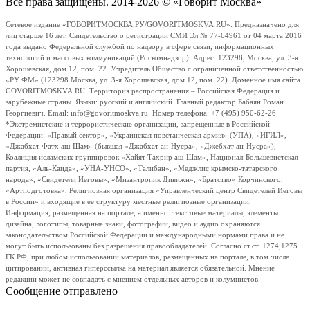
Все права защищены. 2014-2026 © «Говорит Москва»
Сетевое издание «ГОВОРИТМОСКВА.РУ/GOVORITMOSKVA.RU». Предназначено для
лиц старше 16 лет. Свидетельство о регистрации СМИ Эл № 77-64961 от 04 марта 2016
года выдано Федеральной службой по надзору в сфере связи, информационных
технологий и массовых коммуникаций (Роскомнадзор). Адрес: 123298, Москва, ул. 3-я
Хорошевская, дом 12, пом. 22. Учредитель Общество с ограниченной ответственностью
«РУ ФМ» (123298 Москва, ул. 3-я Хорошевская, дом 12, пом. 22). Доменное имя сайта
GOVORITMOSKVA.RU. Территория распространения – Российская Федерация и
зарубежные страны. Языки: русский и английский. Главный редактор Бабаян Роман
Георгиевич. Email: info@govoritmoskva.ru. Номер телефона: +7 (495) 950-62-26
*Экстремистские и террористические организации, запрещенные в Российской
Федерации: «Правый сектор», «Украинская повстанческая армия» (УПА), «ИГИЛ»,
«Джабхат Фатх аш-Шам» (бывшая «Джабхат ан-Нусра», «Джебхат ан-Нусра»),
Коалиция исламских группировок «Хайят Тахрир аш-Шам», Национал-Большевистская
партия, «Аль-Каида», «УНА-УНСО», «Талибан», «Меджлис крымско-татарского
народа», «Свидетели Иеговы», «Мизантропик Дивижн», «Братство» Корчинского,
«Артподготовка», Религиозная организация «Управленческий центр Свидетелей Иеговы
в России» и входящие в ее структуру местные религиозные организации.
Информация, размещенная на портале, а именно: текстовые материалы, элементы
дизайна, логотипы, товарные знаки, фотографии, видео и аудио охраняются
законодательством Российской Федерации и международными нормами права и не
могут быть использованы без разрешения правообладателей. Согласно ст.ст. 1274,1275
ГК РФ, при любом использовании материалов, размещенных на портале, в том числе
цитировании, активная гиперссылка на материал является обязательной. Мнение
редакции может не совпадать с мнением отдельных авторов и колумнистов.
Сообщение отправлено