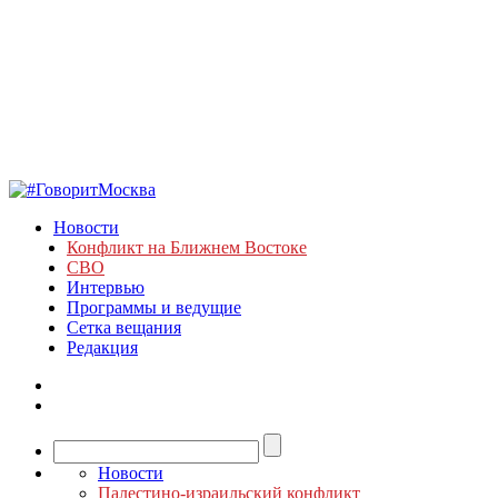
Новости
Конфликт на Ближнем Востоке
СВО
Интервью
Программы и ведущие
Сетка вещания
Редакция
Новости
Палестино-израильский конфликт