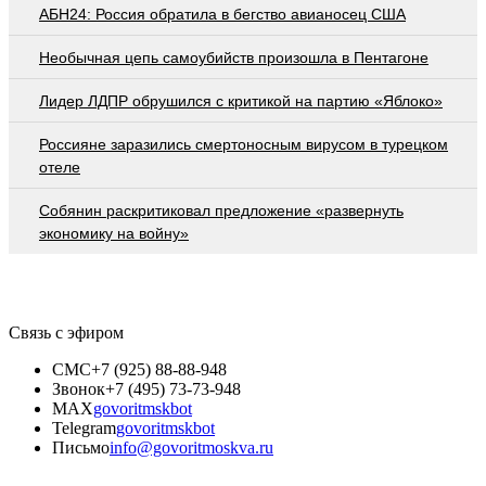
АБН24: Россия обратила в бегство авианосец США
Необычная цепь самоубийств произошла в Пентагоне
Лидер ЛДПР обрушился с критикой на партию «Яблоко»
Россияне заразились смертоносным вирусом в турецком
отеле
Собянин раскритиковал предложение «развернуть
экономику на войну»
Связь с эфиром
СМС
+7 (925) 88-88-948
Звонок
+7 (495) 73-73-948
MAX
govoritmskbot
Telegram
govoritmskbot
Письмо
info@govoritmoskva.ru