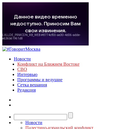
Новости
Конфликт на Ближнем Востоке
СВО
Интервью
Программы и ведущие
Сетка вещания
Редакция
Новости
Палестино-израильский конфликт