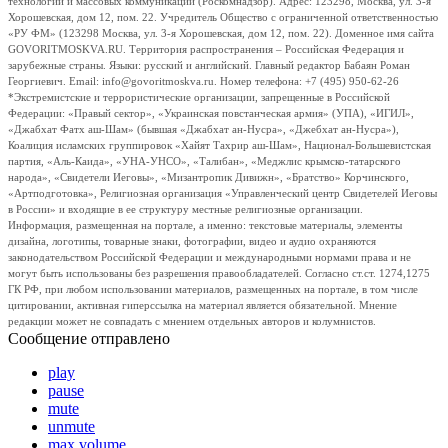
технологий и массовых коммуникаций (Роскомнадзор). Адрес: 123298, Москва, ул. 3-я
Хорошевская, дом 12, пом. 22. Учредитель Общество с ограниченной ответственностью
«РУ ФМ» (123298 Москва, ул. 3-я Хорошевская, дом 12, пом. 22). Доменное имя сайта
GOVORITMOSKVA.RU. Территория распространения – Российская Федерация и
зарубежные страны. Языки: русский и английский. Главный редактор Бабаян Роман
Георгиевич. Email: info@govoritmoskva.ru. Номер телефона: +7 (495) 950-62-26
*Экстремистские и террористические организации, запрещенные в Российской
Федерации: «Правый сектор», «Украинская повстанческая армия» (УПА), «ИГИЛ»,
«Джабхат Фатх аш-Шам» (бывшая «Джабхат ан-Нусра», «Джебхат ан-Нусра»),
Коалиция исламских группировок «Хайят Тахрир аш-Шам», Национал-Большевистская
партия, «Аль-Каида», «УНА-УНСО», «Талибан», «Меджлис крымско-татарского
народа», «Свидетели Иеговы», «Мизантропик Дивижн», «Братство» Корчинского,
«Артподготовка», Религиозная организация «Управленческий центр Свидетелей Иеговы
в России» и входящие в ее структуру местные религиозные организации.
Информация, размещенная на портале, а именно: текстовые материалы, элементы
дизайна, логотипы, товарные знаки, фотографии, видео и аудио охраняются
законодательством Российской Федерации и международными нормами права и не
могут быть использованы без разрешения правообладателей. Согласно ст.ст. 1274,1275
ГК РФ, при любом использовании материалов, размещенных на портале, в том числе
цитировании, активная гиперссылка на материал является обязательной. Мнение
редакции может не совпадать с мнением отдельных авторов и колумнистов.
Сообщение отправлено
play
pause
mute
unmute
max volume