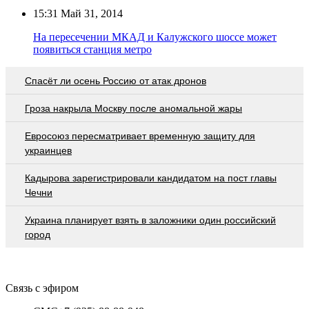
15:31
Май 31, 2014
На пересечении МКАД и Калужского шоссе может
появиться станция метро
Спасёт ли осень Россию от атак дронов
Гроза накрыла Москву после аномальной жары
Евросоюз пересматривает временную защиту для
украинцев
Кадырова зарегистрировали кандидатом на пост главы
Чечни
Украина планирует взять в заложники один российский
город
Связь с эфиром