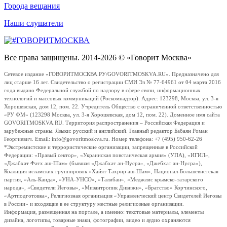
Города вещания
Наши слушатели
Все права защищены. 2014-2026 © «Говорит Москва»
Сетевое издание «ГОВОРИТМОСКВА.РУ/GOVORITMOSKVA.RU». Предназначено для
лиц старше 16 лет. Свидетельство о регистрации СМИ Эл № 77-64961 от 04 марта 2016
года выдано Федеральной службой по надзору в сфере связи, информационных
технологий и массовых коммуникаций (Роскомнадзор). Адрес: 123298, Москва, ул. 3-я
Хорошевская, дом 12, пом. 22. Учредитель Общество с ограниченной ответственностью
«РУ ФМ» (123298 Москва, ул. 3-я Хорошевская, дом 12, пом. 22). Доменное имя сайта
GOVORITMOSKVA.RU. Территория распространения – Российская Федерация и
зарубежные страны. Языки: русский и английский. Главный редактор Бабаян Роман
Георгиевич. Email: info@govoritmoskva.ru. Номер телефона: +7 (495) 950-62-26
*Экстремистские и террористические организации, запрещенные в Российской
Федерации: «Правый сектор», «Украинская повстанческая армия» (УПА), «ИГИЛ»,
«Джабхат Фатх аш-Шам» (бывшая «Джабхат ан-Нусра», «Джебхат ан-Нусра»),
Коалиция исламских группировок «Хайят Тахрир аш-Шам», Национал-Большевистская
партия, «Аль-Каида», «УНА-УНСО», «Талибан», «Меджлис крымско-татарского
народа», «Свидетели Иеговы», «Мизантропик Дивижн», «Братство» Корчинского,
«Артподготовка», Религиозная организация «Управленческий центр Свидетелей Иеговы
в России» и входящие в ее структуру местные религиозные организации.
Информация, размещенная на портале, а именно: текстовые материалы, элементы
дизайна, логотипы, товарные знаки, фотографии, видео и аудио охраняются