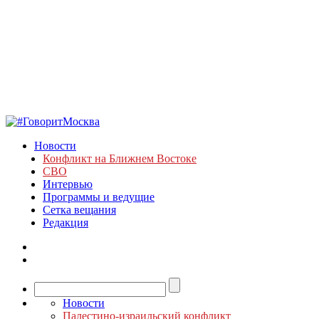
Новости
Конфликт на Ближнем Востоке
СВО
Интервью
Программы и ведущие
Сетка вещания
Редакция
Новости
Палестино-израильский конфликт