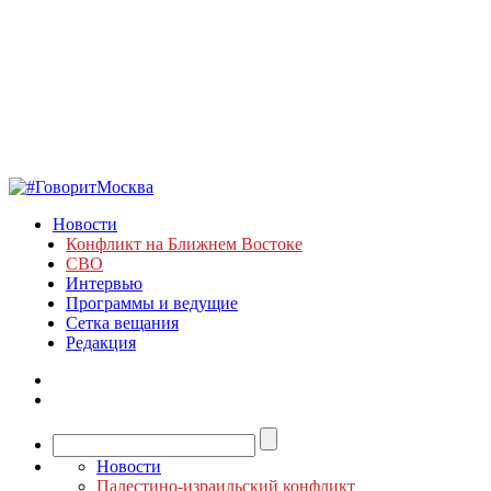
Новости
Конфликт на Ближнем Востоке
СВО
Интервью
Программы и ведущие
Сетка вещания
Редакция
Новости
Палестино-израильский конфликт