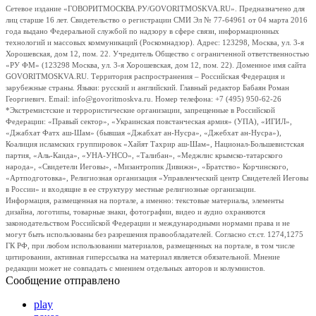
Сетевое издание «ГОВОРИТМОСКВА.РУ/GOVORITMOSKVA.RU». Предназначено для
лиц старше 16 лет. Свидетельство о регистрации СМИ Эл № 77-64961 от 04 марта 2016
года выдано Федеральной службой по надзору в сфере связи, информационных
технологий и массовых коммуникаций (Роскомнадзор). Адрес: 123298, Москва, ул. 3-я
Хорошевская, дом 12, пом. 22. Учредитель Общество с ограниченной ответственностью
«РУ ФМ» (123298 Москва, ул. 3-я Хорошевская, дом 12, пом. 22). Доменное имя сайта
GOVORITMOSKVA.RU. Территория распространения – Российская Федерация и
зарубежные страны. Языки: русский и английский. Главный редактор Бабаян Роман
Георгиевич. Email: info@govoritmoskva.ru. Номер телефона: +7 (495) 950-62-26
*Экстремистские и террористические организации, запрещенные в Российской
Федерации: «Правый сектор», «Украинская повстанческая армия» (УПА), «ИГИЛ»,
«Джабхат Фатх аш-Шам» (бывшая «Джабхат ан-Нусра», «Джебхат ан-Нусра»),
Коалиция исламских группировок «Хайят Тахрир аш-Шам», Национал-Большевистская
партия, «Аль-Каида», «УНА-УНСО», «Талибан», «Меджлис крымско-татарского
народа», «Свидетели Иеговы», «Мизантропик Дивижн», «Братство» Корчинского,
«Артподготовка», Религиозная организация «Управленческий центр Свидетелей Иеговы
в России» и входящие в ее структуру местные религиозные организации.
Информация, размещенная на портале, а именно: текстовые материалы, элементы
дизайна, логотипы, товарные знаки, фотографии, видео и аудио охраняются
законодательством Российской Федерации и международными нормами права и не
могут быть использованы без разрешения правообладателей. Согласно ст.ст. 1274,1275
ГК РФ, при любом использовании материалов, размещенных на портале, в том числе
цитировании, активная гиперссылка на материал является обязательной. Мнение
редакции может не совпадать с мнением отдельных авторов и колумнистов.
Сообщение отправлено
play