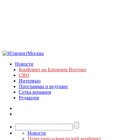
Новости
Конфликт на Ближнем Востоке
СВО
Интервью
Программы и ведущие
Сетка вещания
Редакция
Новости
Палестино-израильский конфликт