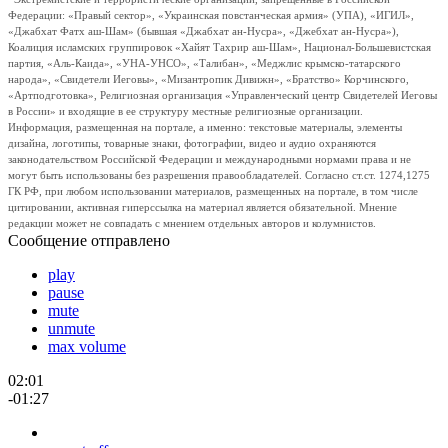
Федерации: «Правый сектор», «Украинская повстанческая армия» (УПА), «ИГИЛ»,
«Джабхат Фатх аш-Шам» (бывшая «Джабхат ан-Нусра», «Джебхат ан-Нусра»),
Коалиция исламских группировок «Хайят Тахрир аш-Шам», Национал-Большевистская
партия, «Аль-Каида», «УНА-УНСО», «Талибан», «Меджлис крымско-татарского
народа», «Свидетели Иеговы», «Мизантропик Дивижн», «Братство» Корчинского,
«Артподготовка», Религиозная организация «Управленческий центр Свидетелей Иеговы
в России» и входящие в ее структуру местные религиозные организации.
Информация, размещенная на портале, а именно: текстовые материалы, элементы
дизайна, логотипы, товарные знаки, фотографии, видео и аудио охраняются
законодательством Российской Федерации и международными нормами права и не
могут быть использованы без разрешения правообладателей. Согласно ст.ст. 1274,1275
ГК РФ, при любом использовании материалов, размещенных на портале, в том числе
цитировании, активная гиперссылка на материал является обязательной. Мнение
редакции может не совпадать с мнением отдельных авторов и колумнистов.
Сообщение отправлено
play
pause
mute
unmute
max volume
02:01
-01:27