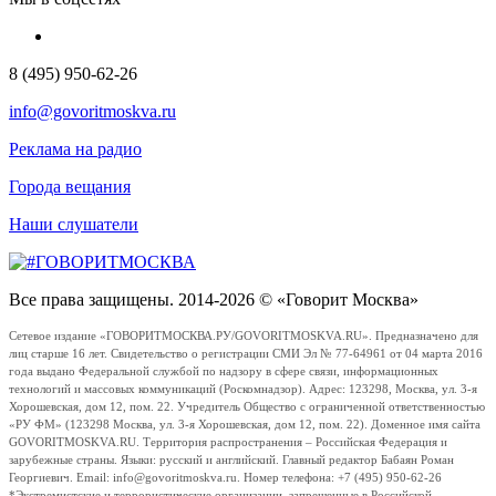
8 (495) 950-62-26
info@govoritmoskva.ru
Реклама на радио
Города вещания
Наши слушатели
Все права защищены. 2014-2026 © «Говорит Москва»
Сетевое издание «ГОВОРИТМОСКВА.РУ/GOVORITMOSKVA.RU». Предназначено для
лиц старше 16 лет. Свидетельство о регистрации СМИ Эл № 77-64961 от 04 марта 2016
года выдано Федеральной службой по надзору в сфере связи, информационных
технологий и массовых коммуникаций (Роскомнадзор). Адрес: 123298, Москва, ул. 3-я
Хорошевская, дом 12, пом. 22. Учредитель Общество с ограниченной ответственностью
«РУ ФМ» (123298 Москва, ул. 3-я Хорошевская, дом 12, пом. 22). Доменное имя сайта
GOVORITMOSKVA.RU. Территория распространения – Российская Федерация и
зарубежные страны. Языки: русский и английский. Главный редактор Бабаян Роман
Георгиевич. Email: info@govoritmoskva.ru. Номер телефона: +7 (495) 950-62-26
*Экстремистские и террористические организации, запрещенные в Российской