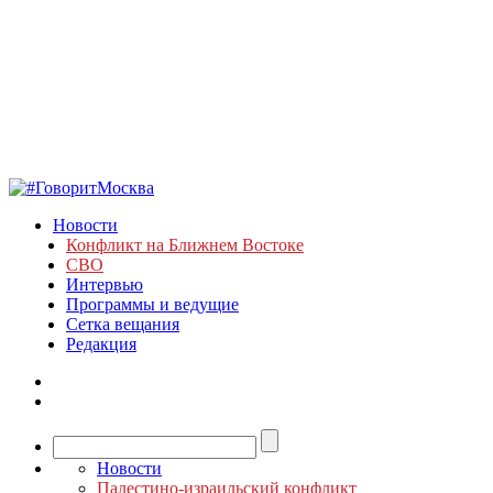
Новости
Конфликт на Ближнем Востоке
СВО
Интервью
Программы и ведущие
Сетка вещания
Редакция
Новости
Палестино-израильский конфликт