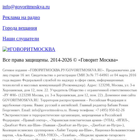
info@govoritmoskva.ru
Реклама на радио
Города вещания
Наши слушатели
Все права защищены. 2014-2026 © «Говорит Москва»
Сетевое издание «ГОВОРИТМОСКВА.РУ/GOVORITMOSKVA.RU». Предназначено для
лиц старше 16 лет. Свидетельство о регистрации СМИ Эл № 77-64961 от 04 марта 2016
года выдано Федеральной службой по надзору в сфере связи, информационных
технологий и массовых коммуникаций (Роскомнадзор). Адрес: 123298, Москва, ул. 3-я
Хорошевская, дом 12, пом. 22. Учредитель Общество с ограниченной ответственностью
«РУ ФМ» (123298 Москва, ул. 3-я Хорошевская, дом 12, пом. 22). Доменное имя сайта
GOVORITMOSKVA.RU. Территория распространения – Российская Федерация и
зарубежные страны. Языки: русский и английский. Главный редактор Бабаян Роман
Георгиевич. Email: info@govoritmoskva.ru. Номер телефона: +7 (495) 950-62-26
*Экстремистские и террористические организации, запрещенные в Российской
Федерации: «Правый сектор», «Украинская повстанческая армия» (УПА), «ИГИЛ»,
«Джабхат Фатх аш-Шам» (бывшая «Джабхат ан-Нусра», «Джебхат ан-Нусра»),
Коалиция исламских группировок «Хайят Тахрир аш-Шам», Национал-Большевистская
партия, «Аль-Каида», «УНА-УНСО», «Талибан», «Меджлис крымско-татарского