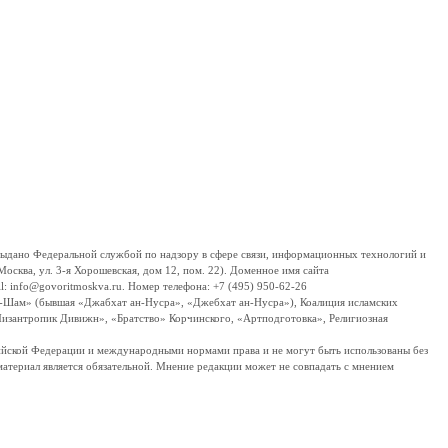
дано Федеральной службой по надзору в сфере связи, информационных технологий и
сква, ул. 3-я Хорошевская, дом 12, пом. 22). Доменное имя сайта
 info@govoritmoskva.ru. Номер телефона: +7 (495) 950-62-26
ш-Шам» (бывшая «Джабхат ан-Нусра», «Джебхат ан-Нусра»), Коалиция исламских
изантропик Дивижн», «Братство» Корчинского, «Артподготовка», Религиозная
ссийской Федерации и международными нормами права и не могут быть использованы без
материал является обязательной. Мнение редакции может не совпадать с мнением