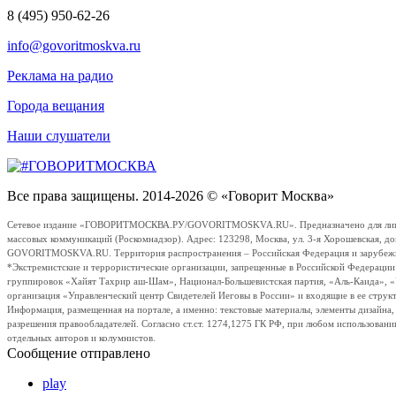
8 (495) 950-62-26
info@govoritmoskva.ru
Реклама на радио
Города вещания
Наши слушатели
Все права защищены. 2014-2026 © «Говорит Москва»
Сетевое издание «ГОВОРИТМОСКВА.РУ/GOVORITMOSKVA.RU». Предназначено для лиц стар
массовых коммуникаций (Роскомнадзор). Адрес: 123298, Москва, ул. 3-я Хорошевская, д
GOVORITMOSKVA.RU. Территория распространения – Российская Федерация и зарубежные с
*Экстремистские и террористические организации, запрещенные в Российской Федераци
группировок «Хайят Тахрир аш-Шам», Национал-Большевистская партия, «Аль-Каида», 
организация «Управленческий центр Свидетелей Иеговы в России» и входящие в ее струк
Информация, размещенная на портале, а именно: текстовые материалы, элементы дизайна
разрешения правообладателей. Согласно ст.ст. 1274,1275 ГК РФ, при любом использовани
отдельных авторов и колумнистов.
Сообщение отправлено
play