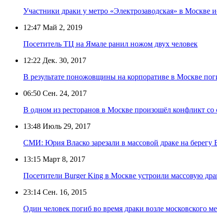
Участники драки у метро «Электрозаводская» в Москве 
12:47
Май 2, 2019
Посетитель ТЦ на Ямале ранил ножом двух человек
12:22
Дек. 30, 2017
В результате поножовщины на корпоративе в Москве пог
06:50
Сен. 24, 2017
В одном из ресторанов в Москве произошёл конфликт со 
13:48
Июль 29, 2017
СМИ: Юрия Власко зарезали в массовой драке на берегу 
13:15
Март 8, 2017
Посетители Burger King в Москве устроили массовую дра
23:14
Сен. 16, 2015
Один человек погиб во время драки возле московского м