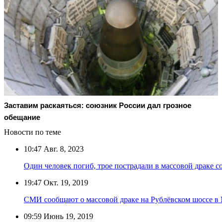
Заставим раскаяться: союзник России дал грозное
обещание
Новости по теме
10:47
Авг. 8, 2023
Один человек погиб, трое пострадали в массовой драке с
19:47
Окт. 19, 2019
СМИ сообщают о массовой драке на Рублёвском шоссе в
09:59
Июнь 19, 2019