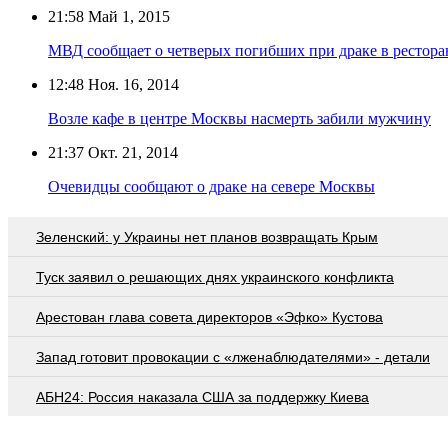
21:58
Май 1, 2015
МВД сообщает о четверых погибших при драке в рестор
12:48
Ноя. 16, 2014
Возле кафе в центре Москвы насмерть забили мужчину
21:37
Окт. 21, 2014
Очевидцы сообщают о драке на севере Москвы
Зеленский: у Украины нет планов возвращать Крым
Туск заявил о решающих днях украинского конфликта
Арестован глава совета директоров «Эфко» Кустова
Запад готовит провокации с «лженаблюдателями» - детали
АБН24: Россия наказала США за поддержку Киева