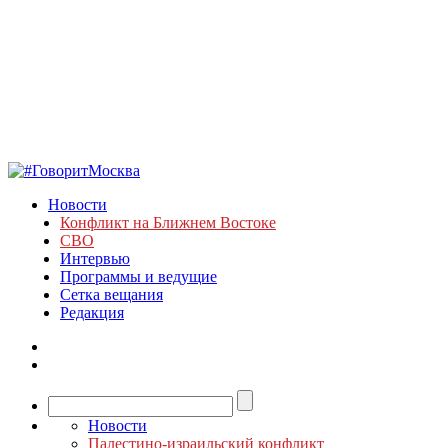
Новости
Конфликт на Ближнем Востоке
СВО
Интервью
Программы и ведущие
Сетка вещания
Редакция
Новости
Палестино-израильский конфликт