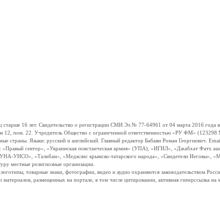
ше 16 лет. Свидетельство о регистрации СМИ Эл № 77-64961 от 04 марта 2016 года вы
ом 12, пом. 22. Учредитель Общество с ограниченной ответственностью «РУ ФМ» (123298 Мо
траны. Языки: русский и английский. Главный редактор Бабаян Роман Георгиевич. Email:
и: «Правый сектор», «Украинская повстанческая армия» (УПА), «ИГИЛ», «Джабхат Фатх а
«УНА-УНСО», «Талибан», «Меджлис крымско-татарского народа», «Свидетели Иеговы», «М
туру местные религиозные организации.
, логотипы, товарные знаки, фотографии, видео и аудио охраняются законодательством Ро
и материалов, размещенных на портале, в том числе цитировании, активная гиперссылка на 