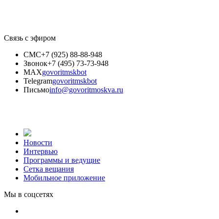
Связь с эфиром
СМС
+7 (925) 88-88-948
Звонок
+7 (495) 73-73-948
MAX
govoritmskbot
Telegram
govoritmskbot
Письмо
info@govoritmoskva.ru
Новости
Интервью
Программы и ведущие
Сетка вещания
Мобильное приложение
Мы в соцсетях