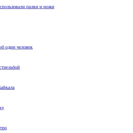
использовали палки и ножи
иб один человек
стрельбой
Байкала
ку
етро