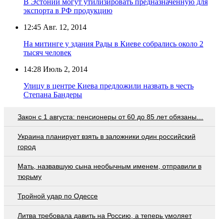
В Эстонии могут утилизировать предназначенную для
экспорта в РФ продукцию
12:45
Авг. 12, 2014
На митинге у здания Рады в Киеве собрались около 2
тысяч человек
14:28
Июль 2, 2014
Улицу в центре Киева предложили назвать в честь
Степана Бандеры
Закон с 1 августа: пенсионеры от 60 до 85 лет обязаны…
Украина планирует взять в заложники один российский
город
Мать, назвавшую сына необычным именем, отправили в
тюрьму
Тройной удар по Одессe
Литва требовала давить на Россию, а теперь умоляет