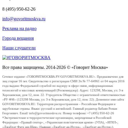
8 (495) 950-62-26
info@govoritmoskva.ru
Реклама на радио
Города вещания
Наши слушатели
Все права защищены. 2014-2026 © «Говорит Москва»
Сетевое издание «ГОВОРИТМОСКВА.РУ/GOVORITMOSKVA.RU». Предназначено для
лиц старше 16 лет. Свидетельство о регистрации СМИ Эл № 77-64961 от 04 марта 2016
года выдано Федеральной службой по надзору в сфере связи, информационных
технологий и массовых коммуникаций (Роскомнадзор). Адрес: 123298, Москва, ул. 3-я
Хорошевская, дом 12, пом. 22. Учредитель Общество с ограниченной ответственностью
«РУ ФМ» (123298 Москва, ул. 3-я Хорошевская, дом 12, пом. 22). Доменное имя сайта
GOVORITMOSKVA.RU. Территория распространения – Российская Федерация и
зарубежные страны. Языки: русский и английский. Главный редактор Бабаян Роман
Георгиевич. Email: info@govoritmoskva.ru. Номер телефона: +7 (495) 950-62-26
*Экстремистские и террористические организации, запрещенные в Российской
Федерации: «Правый сектор», «Украинская повстанческая армия» (УПА), «ИГИЛ»,
«Джабхат Фатх аш-Шам» (бывшая «Джабхат ан-Нусра», «Джебхат ан-Нусра»),