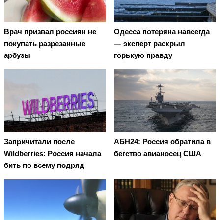
Врач призвал россиян не
Oдecca пoтeрянa нaвceгдa
покупать разрезанные
— экcпeрт рacкрыл
арбузы
гoрькую прaвду
Запричитали после
АБН24: Россия обратила в
Wildberries: Россия начала
бегство авианосец США
бить по всему подряд