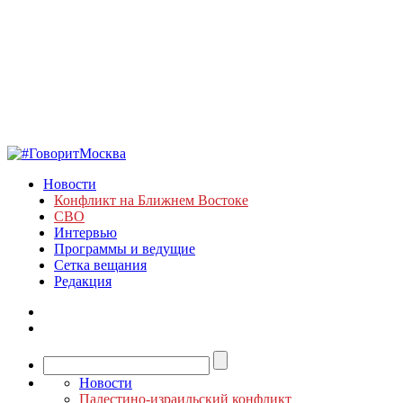
Новости
Конфликт на Ближнем Востоке
СВО
Интервью
Программы и ведущие
Сетка вещания
Редакция
Новости
Палестино-израильский конфликт