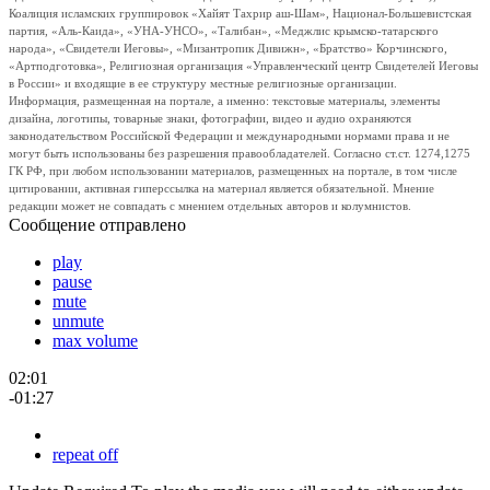
Коалиция исламских группировок «Хайят Тахрир аш-Шам», Национал-Большевистская
партия, «Аль-Каида», «УНА-УНСО», «Талибан», «Меджлис крымско-татарского
народа», «Свидетели Иеговы», «Мизантропик Дивижн», «Братство» Корчинского,
«Артподготовка», Религиозная организация «Управленческий центр Свидетелей Иеговы
в России» и входящие в ее структуру местные религиозные организации.
Информация, размещенная на портале, а именно: текстовые материалы, элементы
дизайна, логотипы, товарные знаки, фотографии, видео и аудио охраняются
законодательством Российской Федерации и международными нормами права и не
могут быть использованы без разрешения правообладателей. Согласно ст.ст. 1274,1275
ГК РФ, при любом использовании материалов, размещенных на портале, в том числе
цитировании, активная гиперссылка на материал является обязательной. Мнение
редакции может не совпадать с мнением отдельных авторов и колумнистов.
Сообщение отправлено
play
pause
mute
unmute
max volume
02:01
-01:27
repeat off