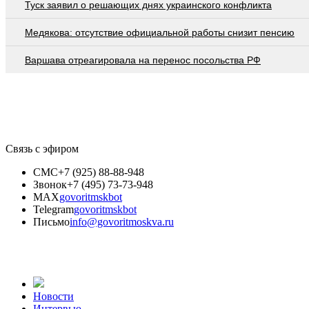
Туск заявил о решающих днях украинского конфликта
Медякова: отсутствие официальной работы снизит пенсию
Варшава отреагировала на перенос посольства РФ
Связь с эфиром
СМС
+7 (925) 88-88-948
Звонок
+7 (495) 73-73-948
MAX
govoritmskbot
Telegram
govoritmskbot
Письмо
info@govoritmoskva.ru
Новости
Интервью