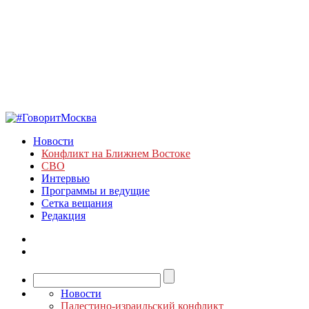
Новости
Конфликт на Ближнем Востоке
СВО
Интервью
Программы и ведущие
Сетка вещания
Редакция
Новости
Палестино-израильский конфликт