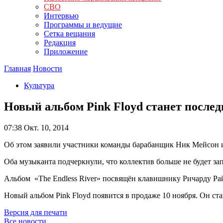
СВО
Интервью
Программы и ведущие
Сетка вещания
Редакция
Приложение
Главная
Новости
Культура
Новый альбом Pink Floyd станет после
07:38
Окт. 10, 2014
Об этом заявили участники команды барабанщик Ник Мейсон и
Оба музыканта подчеркнули, что коллектив больше не будет за
Альбом «The Endless River» посвящён клавишнику Ричарду Рай
Новый альбом Pink Floyd появится в продаже 10 ноября. Он ста
Версия для печати
Все новости