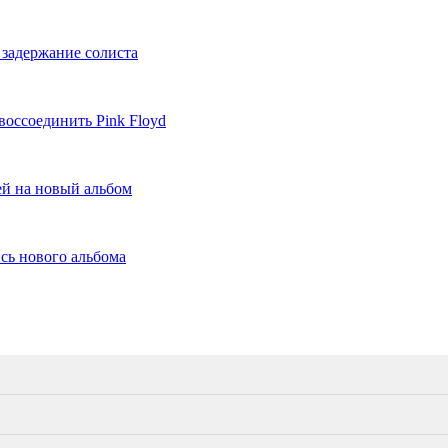
 задержание солиста
воссоединить Pink Floyd
й на новый альбом
сь нового альбома