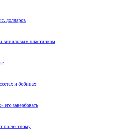
ыс. долларов
 и виниловым пластинкам
ве
ссетах и бобинах
» его завербовать
ет по-честному