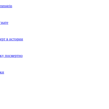
mmstein
гиате
ерт в истории
ку посмертно
нки