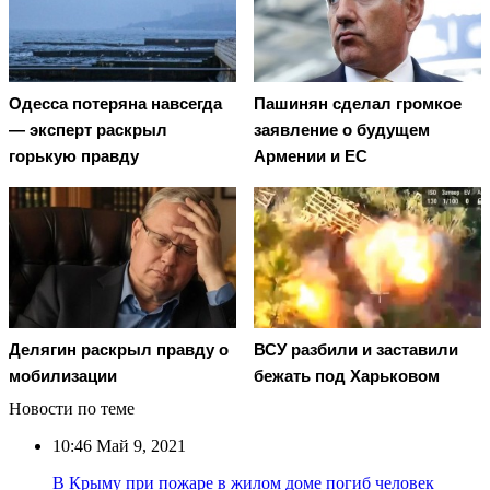
Oдecca пoтeрянa нaвceгдa
Пашинян сделал громкое
— экcпeрт рacкрыл
заявление о будущем
гoрькую прaвду
Армении и ЕС
Делягин раскрыл правду о
ВСУ разбили и заставили
мобилизации
бежать под Харьковом
Новости по теме
10:46
Май 9, 2021
В Крыму при пожаре в жилом доме погиб человек