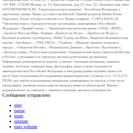
«РУ ФМ» (123298 Москва, ул. 3-я Хорошевская, дом 12, пом. 22). Доменное имя сайта
GOVORITMOSKVA.RU. Территория распространения – Российская Федерация и
зарубежные страны. Языки: русский и английский. Главный редактор Бабаян Роман
Георгиевич. Email: info@govoritmoskva.ru. Номер телефона: +7 (495) 950-62-26
*Экстремистские и террористические организации, запрещенные в Российской
Федерации: «Правый сектор», «Украинская повстанческая армия» (УПА), «ИГИЛ»,
«Джабхат Фатх аш-Шам» (бывшая «Джабхат ан-Нусра», «Джебхат ан-Нусра»),
Коалиция исламских группировок «Хайят Тахрир аш-Шам», Национал-Большевистская
партия, «Аль-Каида», «УНА-УНСО», «Талибан», «Меджлис крымско-татарского
народа», «Свидетели Иеговы», «Мизантропик Дивижн», «Братство» Корчинского,
«Артподготовка», Религиозная организация «Управленческий центр Свидетелей Иеговы
в России» и входящие в ее структуру местные религиозные организации.
Информация, размещенная на портале, а именно: текстовые материалы, элементы
дизайна, логотипы, товарные знаки, фотографии, видео и аудио охраняются
законодательством Российской Федерации и международными нормами права и не
могут быть использованы без разрешения правообладателей. Согласно ст.ст. 1274,1275
ГК РФ, при любом использовании материалов, размещенных на портале, в том числе
цитировании, активная гиперссылка на материал является обязательной. Мнение
редакции может не совпадать с мнением отдельных авторов и колумнистов.
Сообщение отправлено
play
pause
mute
unmute
max volume