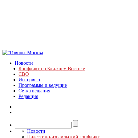
Новости
Конфликт на Ближнем Востоке
СВО
Интервью
Программы и ведущие
Сетка вещания
Редакция
Новости
Палестино-израильский конфликт