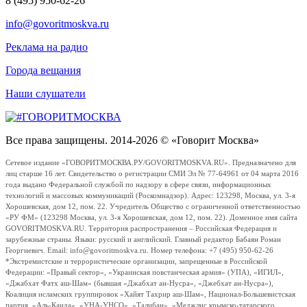
8 (495) 950-62-26
info@govoritmoskva.ru
Реклама на радио
Города вещания
Наши слушатели
Все права защищены. 2014-2026 © «Говорит Москва»
Сетевое издание «ГОВОРИТМОСКВА.РУ/GOVORITMOSKVA.RU». Предназначено для
лиц старше 16 лет. Свидетельство о регистрации СМИ Эл № 77-64961 от 04 марта 2016
года выдано Федеральной службой по надзору в сфере связи, информационных
технологий и массовых коммуникаций (Роскомнадзор). Адрес: 123298, Москва, ул. 3-я
Хорошевская, дом 12, пом. 22. Учредитель Общество с ограниченной ответственностью
«РУ ФМ» (123298 Москва, ул. 3-я Хорошевская, дом 12, пом. 22). Доменное имя сайта
GOVORITMOSKVA.RU. Территория распространения – Российская Федерация и
зарубежные страны. Языки: русский и английский. Главный редактор Бабаян Роман
Георгиевич. Email: info@govoritmoskva.ru. Номер телефона: +7 (495) 950-62-26
*Экстремистские и террористические организации, запрещенные в Российской
Федерации: «Правый сектор», «Украинская повстанческая армия» (УПА), «ИГИЛ»,
«Джабхат Фатх аш-Шам» (бывшая «Джабхат ан-Нусра», «Джебхат ан-Нусра»),
Коалиция исламских группировок «Хайят Тахрир аш-Шам», Национал-Большевистская
партия, «Аль-Каида», «УНА-УНСО», «Талибан», «Меджлис крымско-татарского