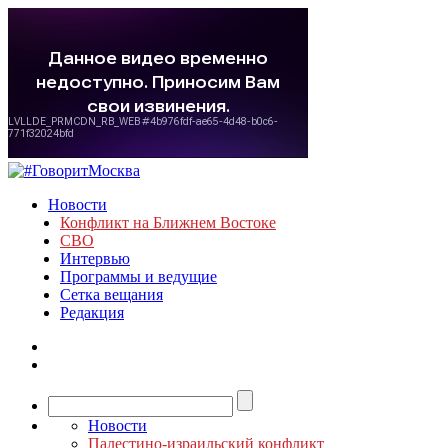
Новости
Конфликт на Ближнем Востоке
СВО
Интервью
Программы и ведущие
Сетка вещания
Редакция
Новости
Палестино-израильский конфликт