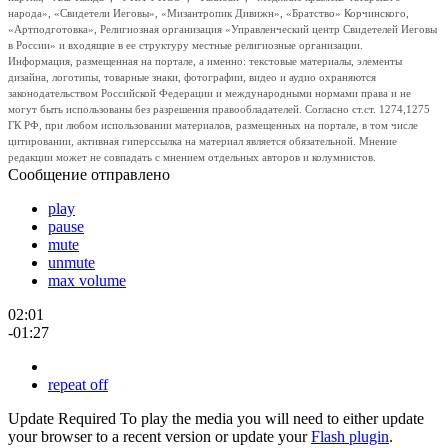
народа», «Свидетели Иеговы», «Мизантропик Дивижн», «Братство» Корчинского,
«Артподготовка», Религиозная организация «Управленческий центр Свидетелей Иеговы
в России» и входящие в ее структуру местные религиозные организации.
Информация, размещенная на портале, а именно: текстовые материалы, элементы
дизайна, логотипы, товарные знаки, фотографии, видео и аудио охраняются
законодательством Российской Федерации и международными нормами права и не
могут быть использованы без разрешения правообладателей. Согласно ст.ст. 1274,1275
ГК РФ, при любом использовании материалов, размещенных на портале, в том числе
цитировании, активная гиперссылка на материал является обязательной. Мнение
редакции может не совпадать с мнением отдельных авторов и колумнистов.
Сообщение отправлено
play
pause
mute
unmute
max volume
02:01
-01:27
repeat off
Update Required
To play the media you will need to either update
your browser to a recent version or update your
Flash plugin
.