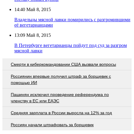
14:40
Май 8, 2015
Владельцы мясной лавки помирились с разгромившими
её вегетарианцами
13:09
Май 8, 2015
В Петербурге вегетарианцы пойдут под суд за разгром
мясной лавки
Смерти в киберкомандовании США вызвали вопросы
Россиянин впервые получил штраф за борщевик с
помощью ИИ
Пашинян исключил проведение референдума по
членству в ЕС или ЕАЭС
Средняя зарплата в России выросла на 12% за год
Россиян начали штрафовать за борщевик