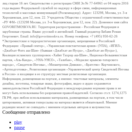
лиц старше 16 лет. Свидетельство о регистрации СМИ Эл № 77-64961 от 04 марта 2016
года выдано Федеральной службой по надзору в сфере связи, информационных
технологий и массовых коммуникаций (Роскомнадзор). Адрес: 123298, Москва, ул. 3-я
Хорошевская, дом 12, пом. 22. Учредитель Общество с ограниченной ответственностью
«РУ ФМ» (123298 Москва, ул. 3-я Хорошевская, дом 12, пом. 22). Доменное имя сайта
GOVORITMOSKVA.RU. Территория распространения – Российская Федерация и
зарубежные страны. Языки: русский и английский. Главный редактор Бабаян Роман
Георгиевич. Email: info@govoritmoskva.ru. Номер телефона: +7 (495) 950-62-26
*Экстремистские и террористические организации, запрещенные в Российской
Федерации: «Правый сектор», «Украинская повстанческая армия» (УПА), «ИГИЛ»,
«Джабхат Фатх аш-Шам» (бывшая «Джабхат ан-Нусра», «Джебхат ан-Нусра»),
Коалиция исламских группировок «Хайят Тахрир аш-Шам», Национал-Большевистская
партия, «Аль-Каида», «УНА-УНСО», «Талибан», «Меджлис крымско-татарского
народа», «Свидетели Иеговы», «Мизантропик Дивижн», «Братство» Корчинского,
«Артподготовка», Религиозная организация «Управленческий центр Свидетелей Иеговы
в России» и входящие в ее структуру местные религиозные организации.
Информация, размещенная на портале, а именно: текстовые материалы, элементы
дизайна, логотипы, товарные знаки, фотографии, видео и аудио охраняются
законодательством Российской Федерации и международными нормами права и не
могут быть использованы без разрешения правообладателей. Согласно ст.ст. 1274,1275
ГК РФ, при любом использовании материалов, размещенных на портале, в том числе
цитировании, активная гиперссылка на материал является обязательной. Мнение
редакции может не совпадать с мнением отдельных авторов и колумнистов.
Сообщение отправлено
play
pause