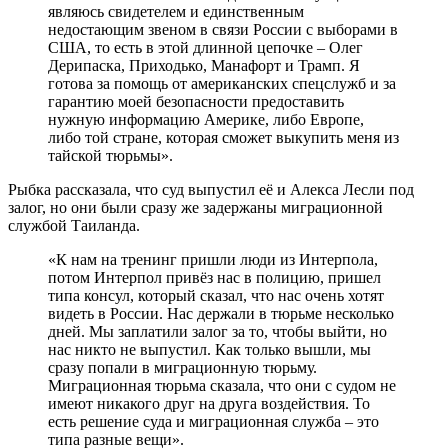
являюсь свидетелем и единственным
недостающим звеном в связи России с выборами в
США, то есть в этой длинной цепочке – Олег
Дерипаска, Приходько, Манафорт и Трамп. Я
готова за помощь от американских спецслужб и за
гарантию моей безопасности предоставить
нужную информацию Америке, либо Европе,
либо той стране, которая сможет выкупить меня из
тайской тюрьмы».
Рыбка рассказала, что суд выпустил её и Алекса Лесли под
залог, но они были сразу же задержаны миграционной
службой Таиланда.
«К нам на тренинг пришли люди из Интерпола,
потом Интерпол привёз нас в полицию, пришел
типа консул, который сказал, что нас очень хотят
видеть в России. Нас держали в тюрьме несколько
дней. Мы заплатили залог за то, чтобы выйти, но
нас никто не выпустил. Как только вышли, мы
сразу попали в миграционную тюрьму.
Миграционная тюрьма сказала, что они с судом не
имеют никакого друг на друга воздействия. То
есть решение суда и миграционная служба – это
типа разные вещи».