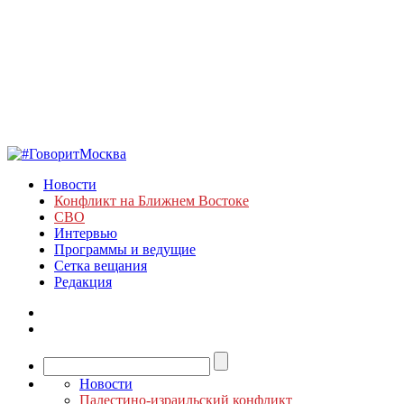
Новости
Конфликт на Ближнем Востоке
СВО
Интервью
Программы и ведущие
Сетка вещания
Редакция
Новости
Палестино-израильский конфликт