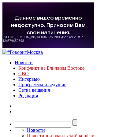
Новости
Конфликт на Ближнем Востоке
СВО
Интервью
Программы и ведущие
Сетка вещания
Редакция
Новости
Палестино-израильский конфликт