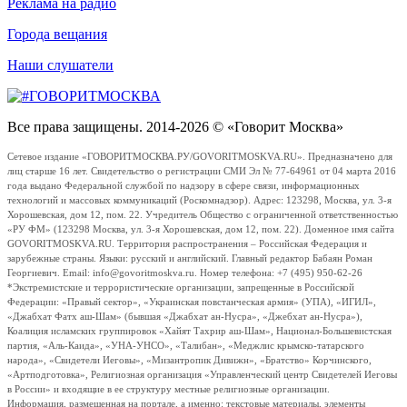
Реклама на радио
Города вещания
Наши слушатели
Все права защищены. 2014-2026 © «Говорит Москва»
Сетевое издание «ГОВОРИТМОСКВА.РУ/GOVORITMOSKVA.RU». Предназначено для
лиц старше 16 лет. Свидетельство о регистрации СМИ Эл № 77-64961 от 04 марта 2016
года выдано Федеральной службой по надзору в сфере связи, информационных
технологий и массовых коммуникаций (Роскомнадзор). Адрес: 123298, Москва, ул. 3-я
Хорошевская, дом 12, пом. 22. Учредитель Общество с ограниченной ответственностью
«РУ ФМ» (123298 Москва, ул. 3-я Хорошевская, дом 12, пом. 22). Доменное имя сайта
GOVORITMOSKVA.RU. Территория распространения – Российская Федерация и
зарубежные страны. Языки: русский и английский. Главный редактор Бабаян Роман
Георгиевич. Email: info@govoritmoskva.ru. Номер телефона: +7 (495) 950-62-26
*Экстремистские и террористические организации, запрещенные в Российской
Федерации: «Правый сектор», «Украинская повстанческая армия» (УПА), «ИГИЛ»,
«Джабхат Фатх аш-Шам» (бывшая «Джабхат ан-Нусра», «Джебхат ан-Нусра»),
Коалиция исламских группировок «Хайят Тахрир аш-Шам», Национал-Большевистская
партия, «Аль-Каида», «УНА-УНСО», «Талибан», «Меджлис крымско-татарского
народа», «Свидетели Иеговы», «Мизантропик Дивижн», «Братство» Корчинского,
«Артподготовка», Религиозная организация «Управленческий центр Свидетелей Иеговы
в России» и входящие в ее структуру местные религиозные организации.
Информация, размещенная на портале, а именно: текстовые материалы, элементы