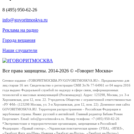
8 (495) 950-62-26
info@govoritmoskva.ru
Реклама на радио
Города вещания
Наши слушатели
Все права защищены. 2014-2026 © «Говорит Москва»
Сетевое издание «ГОВОРИТМОСКВА.РУ/GOVORITMOSKVA.RU». Предназначено для
лиц старше 16 лет. Свидетельство о регистрации СМИ Эл № 77-64961 от 04 марта 2016
года выдано Федеральной службой по надзору в сфере связи, информационных
технологий и массовых коммуникаций (Роскомнадзор). Адрес: 123298, Москва, ул. 3-я
Хорошевская, дом 12, пом. 22. Учредитель Общество с ограниченной ответственностью
«РУ ФМ» (123298 Москва, ул. 3-я Хорошевская, дом 12, пом. 22). Доменное имя сайта
GOVORITMOSKVA.RU. Территория распространения – Российская Федерация и
зарубежные страны. Языки: русский и английский. Главный редактор Бабаян Роман
Георгиевич. Email: info@govoritmoskva.ru. Номер телефона: +7 (495) 950-62-26
*Экстремистские и террористические организации, запрещенные в Российской
Федерации: «Правый сектор», «Украинская повстанческая армия» (УПА), «ИГИЛ»,
«Джабхат Фатх аш-Шам» (бывшая «Джабхат ан-Нусра», «Джебхат ан-Нусра»),