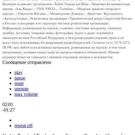
Коалиция исламских группировок «Хайят Тахрир аш-Шам», Национал-Большевистская
партия, «Аль-Каида», «УНА-УНСО», «Талибан», «Меджлис крымско-татарского
народа», «Свидетели Иеговы», «Мизантропик Дивижн», «Братство» Корчинского,
«Артподготовка», Религиозная организация «Управленческий центр Свидетелей Иеговы
в России» и входящие в ее структуру местные религиозные организации.
Информация, размещенная на портале, а именно: текстовые материалы, элементы
дизайна, логотипы, товарные знаки, фотографии, видео и аудио охраняются
законодательством Российской Федерации и международными нормами права и не
могут быть использованы без разрешения правообладателей. Согласно ст.ст. 1274,1275
ГК РФ, при любом использовании материалов, размещенных на портале, в том числе
цитировании, активная гиперссылка на материал является обязательной. Мнение
редакции может не совпадать с мнением отдельных авторов и колумнистов.
Сообщение отправлено
play
pause
mute
unmute
max volume
02:01
-01:27
repeat off