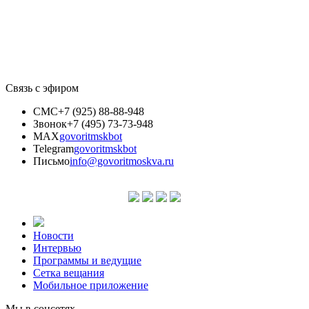
Связь с эфиром
СМС
+7 (925) 88-88-948
Звонок
+7 (495) 73-73-948
MAX
govoritmskbot
Telegram
govoritmskbot
Письмо
info@govoritmoskva.ru
Новости
Интервью
Программы и ведущие
Сетка вещания
Мобильное приложение
Мы в соцсетях