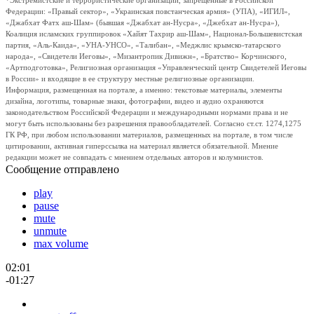
*Экстремистские и террористические организации, запрещенные в Российской
Федерации: «Правый сектор», «Украинская повстанческая армия» (УПА), «ИГИЛ»,
«Джабхат Фатх аш-Шам» (бывшая «Джабхат ан-Нусра», «Джебхат ан-Нусра»),
Коалиция исламских группировок «Хайят Тахрир аш-Шам», Национал-Большевистская
партия, «Аль-Каида», «УНА-УНСО», «Талибан», «Меджлис крымско-татарского
народа», «Свидетели Иеговы», «Мизантропик Дивижн», «Братство» Корчинского,
«Артподготовка», Религиозная организация «Управленческий центр Свидетелей Иеговы
в России» и входящие в ее структуру местные религиозные организации.
Информация, размещенная на портале, а именно: текстовые материалы, элементы
дизайна, логотипы, товарные знаки, фотографии, видео и аудио охраняются
законодательством Российской Федерации и международными нормами права и не
могут быть использованы без разрешения правообладателей. Согласно ст.ст. 1274,1275
ГК РФ, при любом использовании материалов, размещенных на портале, в том числе
цитировании, активная гиперссылка на материал является обязательной. Мнение
редакции может не совпадать с мнением отдельных авторов и колумнистов.
Сообщение отправлено
play
pause
mute
unmute
max volume
02:01
-01:27