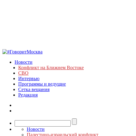
Новости
Конфликт на Ближнем Востоке
СВО
Интервью
Программы и ведущие
Сетка вещания
Редакция
Новости
Палестино-израильский конфликт