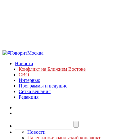
Новости
Конфликт на Ближнем Востоке
СВО
Интервью
Программы и ведущие
Сетка вещания
Редакция
Новости
Палестино-израильский конфликт