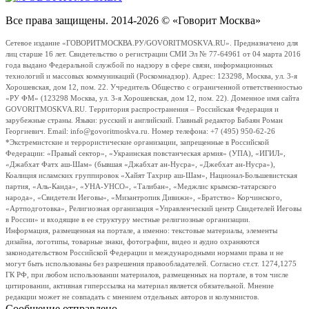
Все права защищены. 2014-2026 © «Говорит Москва»
Сетевое издание «ГОВОРИТМОСКВА.РУ/GOVORITMOSKVA.RU». Предназначено для
лиц старше 16 лет. Свидетельство о регистрации СМИ Эл № 77-64961 от 04 марта 2016
года выдано Федеральной службой по надзору в сфере связи, информационных
технологий и массовых коммуникаций (Роскомнадзор). Адрес: 123298, Москва, ул. 3-я
Хорошевская, дом 12, пом. 22. Учредитель Общество с ограниченной ответственностью
«РУ ФМ» (123298 Москва, ул. 3-я Хорошевская, дом 12, пом. 22). Доменное имя сайта
GOVORITMOSKVA.RU. Территория распространения – Российская Федерация и
зарубежные страны. Языки: русский и английский. Главный редактор Бабаян Роман
Георгиевич. Email: info@govoritmoskva.ru. Номер телефона: +7 (495) 950-62-26
*Экстремистские и террористические организации, запрещенные в Российской
Федерации: «Правый сектор», «Украинская повстанческая армия» (УПА), «ИГИЛ»,
«Джабхат Фатх аш-Шам» (бывшая «Джабхат ан-Нусра», «Джебхат ан-Нусра»),
Коалиция исламских группировок «Хайят Тахрир аш-Шам», Национал-Большевистская
партия, «Аль-Каида», «УНА-УНСО», «Талибан», «Меджлис крымско-татарского
народа», «Свидетели Иеговы», «Мизантропик Дивижн», «Братство» Корчинского,
«Артподготовка», Религиозная организация «Управленческий центр Свидетелей Иеговы
в России» и входящие в ее структуру местные религиозные организации.
Информация, размещенная на портале, а именно: текстовые материалы, элементы
дизайна, логотипы, товарные знаки, фотографии, видео и аудио охраняются
законодательством Российской Федерации и международными нормами права и не
могут быть использованы без разрешения правообладателей. Согласно ст.ст. 1274,1275
ГК РФ, при любом использовании материалов, размещенных на портале, в том числе
цитировании, активная гиперссылка на материал является обязательной. Мнение
редакции может не совпадать с мнением отдельных авторов и колумнистов.
Сообщение отправлено