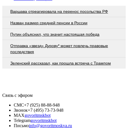
Варшава отреагировала на перенос посольства РФ
Назван размер средней пенсии в России
Путин объяснил, что значит настоящая победа
Отправка «звезд» Дурову* может повлечь правовые
последствия
Зеленский рассказал, как прошла встреча с Трампом
Связь с эфиром
СМС
+7 (925) 88-88-948
Звонок
+7 (495) 73-73-948
MAX
govoritmskbot
Telegram
govoritmskbot
Письмо
info@govoritmoskva.ru