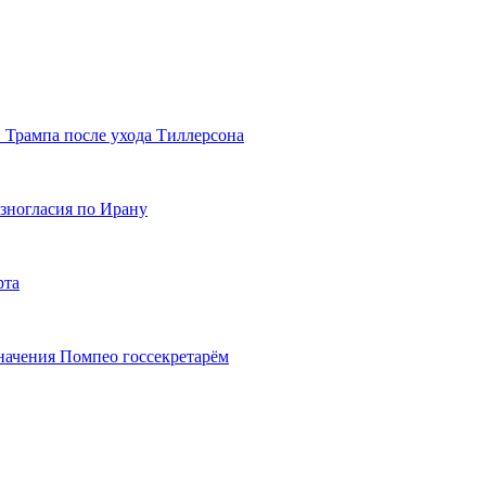
 Трампа после ухода Тиллерсона
азногласия по Ирану
рта
ачения Помпео госсекретарём