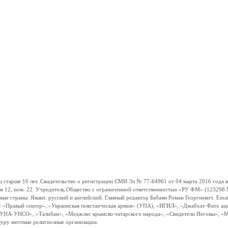
ше 16 лет. Свидетельство о регистрации СМИ Эл № 77-64961 от 04 марта 2016 года вы
ом 12, пом. 22. Учредитель Общество с ограниченной ответственностью «РУ ФМ» (123298 Мо
траны. Языки: русский и английский. Главный редактор Бабаян Роман Георгиевич. Email:
и: «Правый сектор», «Украинская повстанческая армия» (УПА), «ИГИЛ», «Джабхат Фатх а
«УНА-УНСО», «Талибан», «Меджлис крымско-татарского народа», «Свидетели Иеговы», «М
туру местные религиозные организации.