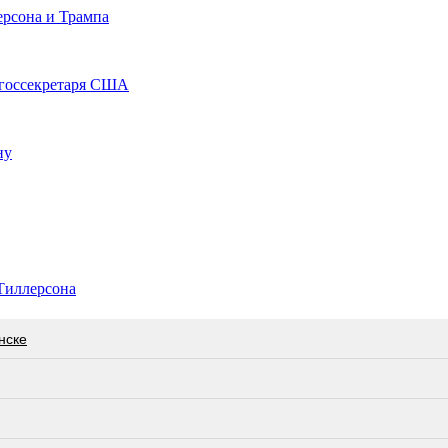
ерсона и Трампа
а госсекретаря США
ну
 Тиллерсона
нске