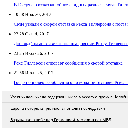
В Госдепе рассказали об «очевидных разногласиях» Тилл
19:58
Ноя. 30, 2017
СМИ узнали о скорой отставке Рекса Тиллерсона с пост
22:28
Окт. 4, 2017
Дональд Трамп заявил о полном доверии Рексу Тиллерсо
23:25
Июль 26, 2017
Рекс Тиллерсон опроверг сообщения о скорой отставке
21:56
Июль 25, 2017
Госдеп опроверг сообщения о возможной отставке Рекса
Увеличилось число задержанных за массовую драку в Челяби
Европа потеряла триллионы: анализ последствий
Взрывчатка в небе над Германией: что скрывает МВД