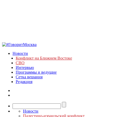
Новости
Конфликт на Ближнем Востоке
СВО
Интервью
Программы и ведущие
Сетка вещания
Редакция
Новости
Палестино-израильский конфликт