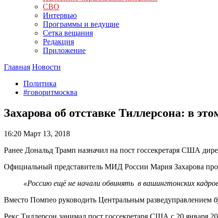
СВО
Интервью
Программы и ведущие
Сетка вещания
Редакция
Приложение
Главная
Новости
Политика
#говоритмосква
Захарова об отставке Тиллерсона: в эт
16:20
Март 13, 2018
Ранее Дональд Трамп назначил на пост госсекретаря США дир
Официальный представитель МИД России Мария Захарова пр
«Россию ещё не начали обвинять в вашингтонских кадро
Вместо Помпео руководить Центральным разведуправлением бу
Рекс Тиллерсон занимал пост госсекретаря США с 20 января 20