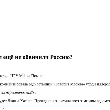
ом ещё не обвинили Россию?
ектора ЦРУ Майка Помпео.
окомментировала
радиостанции «Говорит Москва»
уход Тиллерс
вых перестановках?».
дет Джина Хаспел. Прежде она занимала пост замглавы ведомст
17.