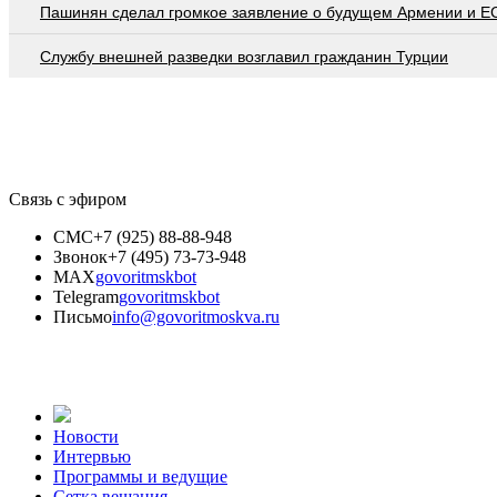
Пашинян сделал громкое заявление о будущем Армении и Е
Службу внешней разведки возглавил гражданин Турции
Связь с эфиром
СМС
+7 (925) 88-88-948
Звонок
+7 (495) 73-73-948
MAX
govoritmskbot
Telegram
govoritmskbot
Письмо
info@govoritmoskva.ru
Новости
Интервью
Программы и ведущие
Сетка вещания