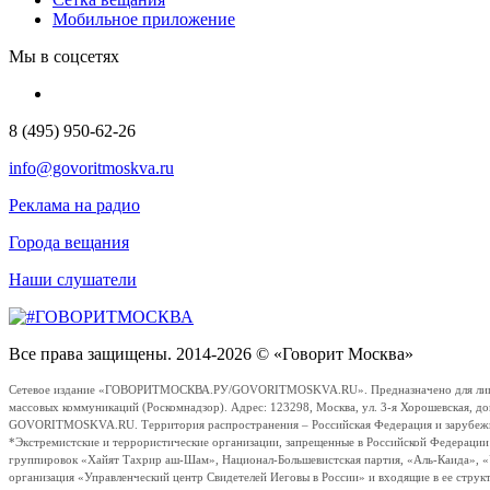
Мобильное приложение
Мы в соцсетях
8 (495) 950-62-26
info@govoritmoskva.ru
Реклама на радио
Города вещания
Наши слушатели
Все права защищены. 2014-2026 © «Говорит Москва»
Сетевое издание «ГОВОРИТМОСКВА.РУ/GOVORITMOSKVA.RU». Предназначено для лиц стар
массовых коммуникаций (Роскомнадзор). Адрес: 123298, Москва, ул. 3-я Хорошевская, д
GOVORITMOSKVA.RU. Территория распространения – Российская Федерация и зарубежные с
*Экстремистские и террористические организации, запрещенные в Российской Федераци
группировок «Хайят Тахрир аш-Шам», Национал-Большевистская партия, «Аль-Каида», 
организация «Управленческий центр Свидетелей Иеговы в России» и входящие в ее струк