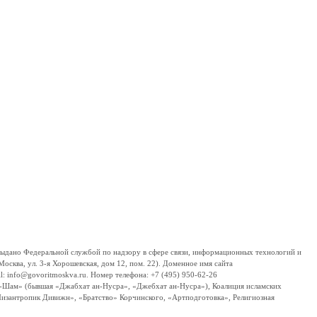
дано Федеральной службой по надзору в сфере связи, информационных технологий и
сква, ул. 3-я Хорошевская, дом 12, пом. 22). Доменное имя сайта
 info@govoritmoskva.ru. Номер телефона: +7 (495) 950-62-26
ш-Шам» (бывшая «Джабхат ан-Нусра», «Джебхат ан-Нусра»), Коалиция исламских
изантропик Дивижн», «Братство» Корчинского, «Артподготовка», Религиозная