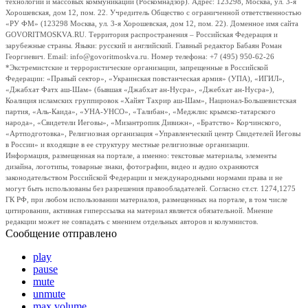
технологий и массовых коммуникаций (Роскомнадзор). Адрес: 123298, Москва, ул. 3-я
Хорошевская, дом 12, пом. 22. Учредитель Общество с ограниченной ответственностью
«РУ ФМ» (123298 Москва, ул. 3-я Хорошевская, дом 12, пом. 22). Доменное имя сайта
GOVORITMOSKVA.RU. Территория распространения – Российская Федерация и
зарубежные страны. Языки: русский и английский. Главный редактор Бабаян Роман
Георгиевич. Email: info@govoritmoskva.ru. Номер телефона: +7 (495) 950-62-26
*Экстремистские и террористические организации, запрещенные в Российской
Федерации: «Правый сектор», «Украинская повстанческая армия» (УПА), «ИГИЛ»,
«Джабхат Фатх аш-Шам» (бывшая «Джабхат ан-Нусра», «Джебхат ан-Нусра»),
Коалиция исламских группировок «Хайят Тахрир аш-Шам», Национал-Большевистская
партия, «Аль-Каида», «УНА-УНСО», «Талибан», «Меджлис крымско-татарского
народа», «Свидетели Иеговы», «Мизантропик Дивижн», «Братство» Корчинского,
«Артподготовка», Религиозная организация «Управленческий центр Свидетелей Иеговы
в России» и входящие в ее структуру местные религиозные организации.
Информация, размещенная на портале, а именно: текстовые материалы, элементы
дизайна, логотипы, товарные знаки, фотографии, видео и аудио охраняются
законодательством Российской Федерации и международными нормами права и не
могут быть использованы без разрешения правообладателей. Согласно ст.ст. 1274,1275
ГК РФ, при любом использовании материалов, размещенных на портале, в том числе
цитировании, активная гиперссылка на материал является обязательной. Мнение
редакции может не совпадать с мнением отдельных авторов и колумнистов.
Сообщение отправлено
play
pause
mute
unmute
max volume