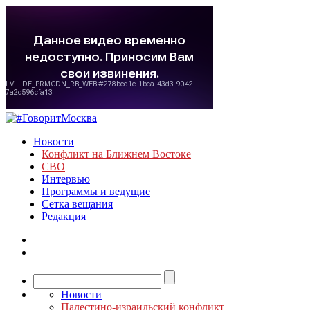
Новости
Конфликт на Ближнем Востоке
СВО
Интервью
Программы и ведущие
Сетка вещания
Редакция
Новости
Палестино-израильский конфликт