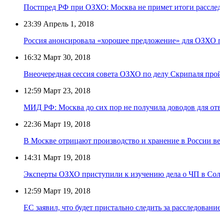
Постпред РФ при ОЗХО: Москва не примет итоги расслед
23:39
Апрель 1, 2018
Россия анонсировала «хорошее предложение» для ОЗХО 
16:32
Март 30, 2018
Внеочередная сессия совета ОЗХО по делу Скрипаля прой
12:59
Март 23, 2018
МИД РФ: Москва до сих пор не получила доводов для от
22:36
Март 19, 2018
В Москве отрицают производство и хранение в России в
14:31
Март 19, 2018
Эксперты ОЗХО приступили к изучению дела о ЧП в Со
12:59
Март 19, 2018
ЕС заявил, что будет пристально следить за расследован