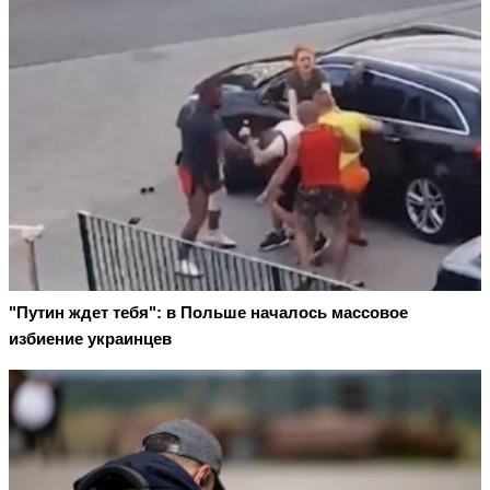
"Путин ждет тебя": в Польше началось массовое
избиение украинцев