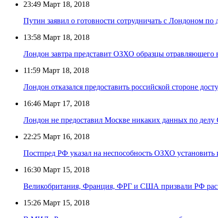
23:49
Март 18, 2018
Путин заявил о готовности сотрудничать с Лондоном по 
13:58
Март 18, 2018
Лондон завтра представит ОЗХО образцы отравляющего 
11:59
Март 18, 2018
Лондон отказался предоставить российской стороне дос
16:46
Март 17, 2018
Лондон не предоставил Москве никаких данных по делу
22:25
Март 16, 2018
Постпред РФ указал на неспособность ОЗХО установить 
16:30
Март 15, 2018
Великобритания, Франция, ФРГ и США призвали РФ рас
15:26
Март 15, 2018