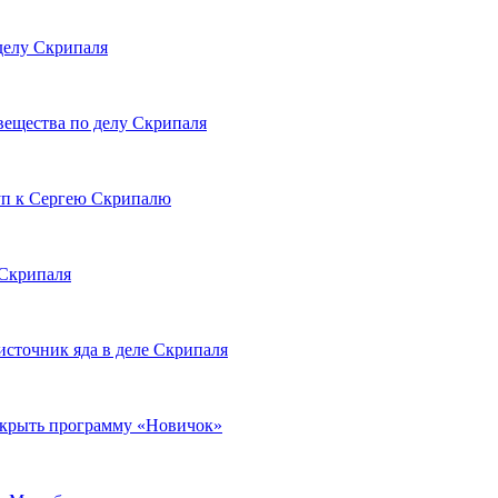
делу Скрипаля
вещества по делу Скрипаля
туп к Сергею Скрипалю
 Скрипаля
источник яда в деле Скрипаля
крыть программу «Новичок»