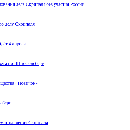
ования дела Скрипаля без участия России
по делу Скрипаля
дёт 4 апреля
вета по ЧП в Солсбери
ещества «Новичок»
лсбери
ием отравления Скрипаля