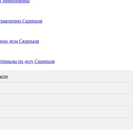
го Минобороны
отравлению Скрипаля
нии дела Скрипаля
атериалы по делу Скрипаля
асти