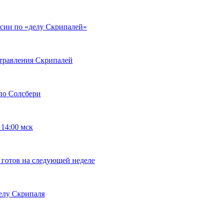
сии по «делу Скрипалей»
отравления Скрипалей
по Солсбери
14:00 мск
 готов на следующей неделе
делу Скрипаля