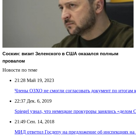
Соскин: визит Зеленского в США оказался полным
провалом
Новости по теме
21:28
Май 19, 2023
Члены ОЗХО не смогли согласовать документ по итогам 
22:37
Дек. 6, 2019
Spiegel узнал, что немецкие прокуроры занялись «делом
21:49
Сен. 14, 2018
МИД ответил Госдепу на предложение об инспекциях на 