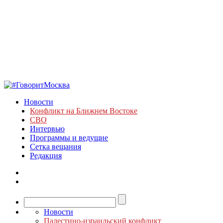
Новости
Конфликт на Ближнем Востоке
СВО
Интервью
Программы и ведущие
Сетка вещания
Редакция
Новости
Палестино-израильский конфликт