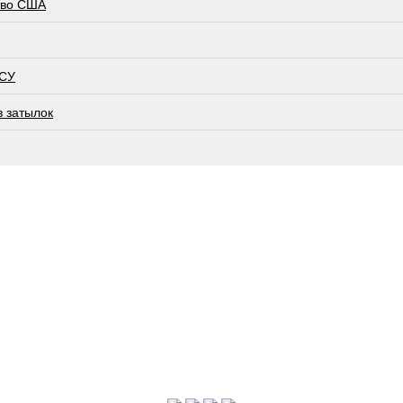
тво США
ВСУ
в затылок