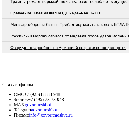
Трамп угрожает тюрьмой: нехватка ракет ослабляет могущес
Сравнение: Киев назвал КНДР надежнее НАТО
Министр обороны Литвы: Прибалтику могут атаковать БПЛА 
Российский морпех отбился от медведя после удара молнии 
Оверчук: товарооборот с Арменией сократился на две трети
Связь с эфиром
СМС
+7 (925) 88-88-948
Звонок
+7 (495) 73-73-948
MAX
govoritmskbot
Telegram
govoritmskbot
Письмо
info@govoritmoskva.ru