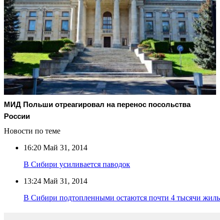
МИД Польши отреагировал на перенос посольства
России
Новости по теме
16:20
Май 31, 2014
В Сибири усиливается паводок
13:24
Май 31, 2014
В Сибири подтопленными остаются почти 4 тысячи жил