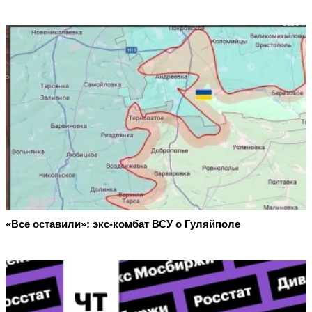
«Все оставили»: экс-комбат ВСУ о Гуляйполе