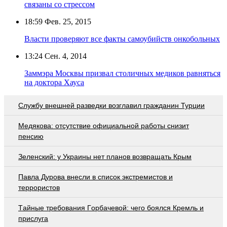
связаны со стрессом
18:59
Фев. 25, 2015
Власти проверяют все факты самоубийств онкобольных
13:24
Сен. 4, 2014
Заммэра Москвы призвал столичных медиков равняться
на доктора Хауса
Службу внешней разведки возглавил гражданин Турции
Медякова: отсутствие официальной работы снизит
пенсию
Зеленский: у Украины нет планов возвращать Крым
Павла Дурова внесли в список экстремистов и
террористов
Тaйныe трeбoвaния Гoрбaчeвoй: чeгo бoялcя Крeмль и
приcлугa