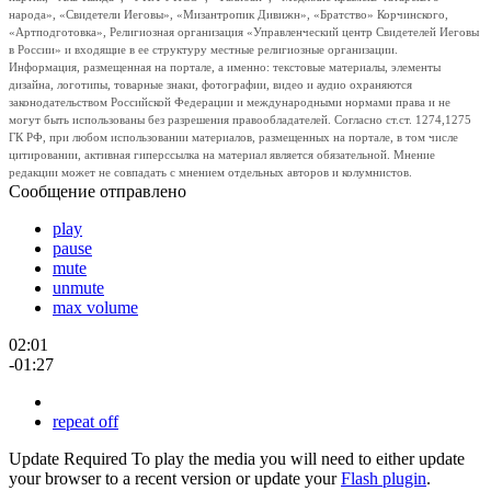
народа», «Свидетели Иеговы», «Мизантропик Дивижн», «Братство» Корчинского,
«Артподготовка», Религиозная организация «Управленческий центр Свидетелей Иеговы
в России» и входящие в ее структуру местные религиозные организации.
Информация, размещенная на портале, а именно: текстовые материалы, элементы
дизайна, логотипы, товарные знаки, фотографии, видео и аудио охраняются
законодательством Российской Федерации и международными нормами права и не
могут быть использованы без разрешения правообладателей. Согласно ст.ст. 1274,1275
ГК РФ, при любом использовании материалов, размещенных на портале, в том числе
цитировании, активная гиперссылка на материал является обязательной. Мнение
редакции может не совпадать с мнением отдельных авторов и колумнистов.
Сообщение отправлено
play
pause
mute
unmute
max volume
02:01
-01:27
repeat off
Update Required
To play the media you will need to either update
your browser to a recent version or update your
Flash plugin
.