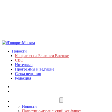
Новости
Конфликт на Ближнем Востоке
СВО
Интервью
Программы и ведущие
Сетка вещания
Редакция
Новости
Палестино-израильский конфликт