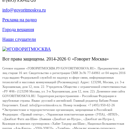
8 (495) 950-62-26
info@govoritmoskva.ru
Реклама на радио
Города вещания
Наши слушатели
Все права защищены. 2014-2026 © «Говорит Москва»
Сетевое издание «ГОВОРИТМОСКВА.РУ/GOVORITMOSKVA.RU». Предназначено для
лиц старше 16 лет. Свидетельство о регистрации СМИ Эл № 77-64961 от 04 марта 2016
года выдано Федеральной службой по надзору в сфере связи, информационных
технологий и массовых коммуникаций (Роскомнадзор). Адрес: 123298, Москва, ул. 3-я
Хорошевская, дом 12, пом. 22. Учредитель Общество с ограниченной ответственностью
«РУ ФМ» (123298 Москва, ул. 3-я Хорошевская, дом 12, пом. 22). Доменное имя сайта
GOVORITMOSKVA.RU. Территория распространения – Российская Федерация и
зарубежные страны. Языки: русский и английский. Главный редактор Бабаян Роман
Георгиевич. Email: info@govoritmoskva.ru. Номер телефона: +7 (495) 950-62-26
*Экстремистские и террористические организации, запрещенные в Российской
Федерации: «Правый сектор», «Украинская повстанческая армия» (УПА), «ИГИЛ»,
«Джабхат Фатх аш-Шам» (бывшая «Джабхат ан-Нусра», «Джебхат ан-Нусра»),
Коалиция исламских группировок «Хайят Тахрир аш-Шам», Национал-Большевистская
партия, «Аль-Каида», «УНА-УНСО», «Талибан», «Меджлис крымско-татарского