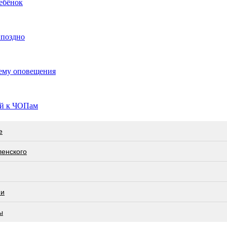
ебёнок
 поздно
тему оповещения
ий к ЧОПам
е
ленского
ии
ы