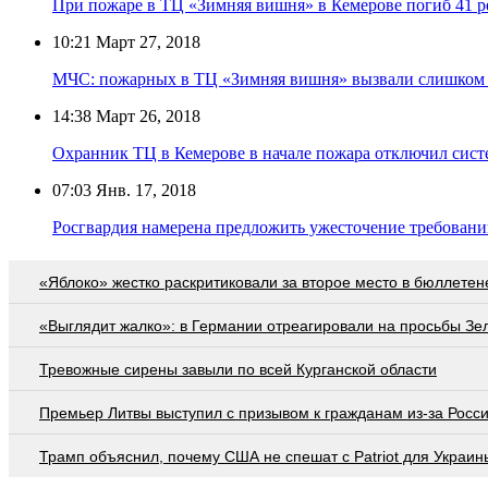
При пожаре в ТЦ «Зимняя вишня» в Кемерове погиб 41 р
10:21
Март 27, 2018
МЧС: пожарных в ТЦ «Зимняя вишня» вызвали слишком
14:38
Март 26, 2018
Охранник ТЦ в Кемерове в начале пожара отключил сис
07:03
Янв. 17, 2018
Росгвардия намерена предложить ужесточение требован
«Яблоко» жестко раскритиковали за второе место в бюллетен
«Выглядит жалко»: в Германии отреагировали на просьбы Зе
Тревожные сирены завыли по всей Курганской области
Премьер Литвы выступил с призывом к гражданам из-за Росс
Трамп объяснил, почему США не спешат с Patriot для Украин