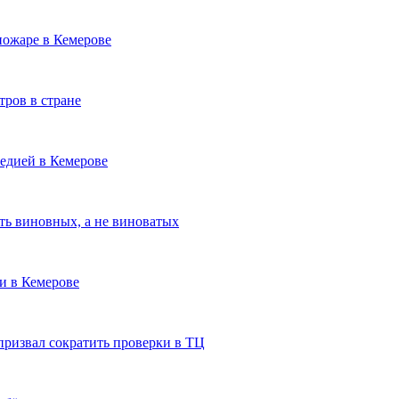
пожаре в Кемерове
тров в стране
гедией в Кемерове
ить виновных, а не виноватых
и в Кемерове
призвал сократить проверки в ТЦ