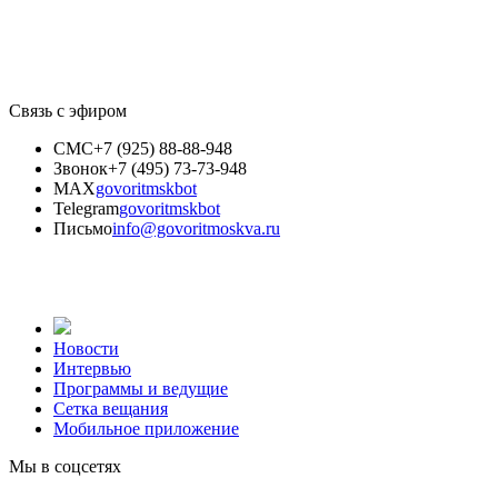
Связь с эфиром
СМС
+7 (925) 88-88-948
Звонок
+7 (495) 73-73-948
MAX
govoritmskbot
Telegram
govoritmskbot
Письмо
info@govoritmoskva.ru
Новости
Интервью
Программы и ведущие
Сетка вещания
Мобильное приложение
Мы в соцсетях