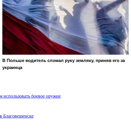
В Польше водитель сломал руку земляку, приняв его за
украинца
м использовать боевое оружие
в Благовещенске