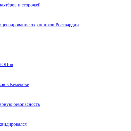
вахтёров и сторожей
лицензирование охранников Росгвардии
 ЧОПов
ков в Кемерове
арную безопасность
квидировался