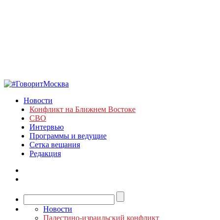
Новости
Конфликт на Ближнем Востоке
СВО
Интервью
Программы и ведущие
Сетка вещания
Редакция
Новости
Палестино-израильский конфликт