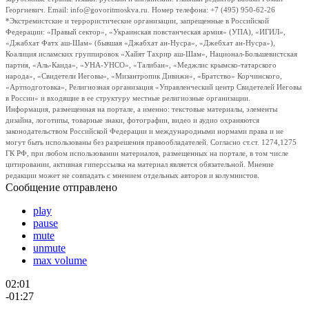
Георгиевич. Email: info@govoritmoskva.ru. Номер телефона: +7 (495) 950-62-26
*Экстремистские и террористические организации, запрещенные в Российской
Федерации: «Правый сектор», «Украинская повстанческая армия» (УПА), «ИГИЛ»,
«Джабхат Фатх аш-Шам» (бывшая «Джабхат ан-Нусра», «Джебхат ан-Нусра»),
Коалиция исламских группировок «Хайят Тахрир аш-Шам», Национал-Большевистская
партия, «Аль-Каида», «УНА-УНСО», «Талибан», «Меджлис крымско-татарского
народа», «Свидетели Иеговы», «Мизантропик Дивижн», «Братство» Корчинского,
«Артподготовка», Религиозная организация «Управленческий центр Свидетелей Иеговы
в России» и входящие в ее структуру местные религиозные организации.
Информация, размещенная на портале, а именно: текстовые материалы, элементы
дизайна, логотипы, товарные знаки, фотографии, видео и аудио охраняются
законодательством Российской Федерации и международными нормами права и не
могут быть использованы без разрешения правообладателей. Согласно ст.ст. 1274,1275
ГК РФ, при любом использовании материалов, размещенных на портале, в том числе
цитировании, активная гиперссылка на материал является обязательной. Мнение
редакции может не совпадать с мнением отдельных авторов и колумнистов.
Сообщение отправлено
play
pause
mute
unmute
max volume
02:01
-01:27