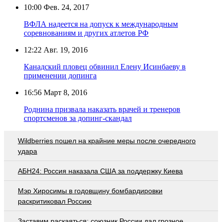
10:00
Фев. 24, 2017
ВФЛА надеется на допуск к международным
соревнованиям и других атлетов РФ
12:22
Авг. 19, 2016
Канадский пловец обвинил Елену Исинбаеву в
применении допинга
16:56
Март 8, 2016
Роднина призвала наказать врачей и тренеров
спортсменов за допинг-скандал
Wildberries пошел на крайние меры после очередного
удара
АБН24: Россия наказала США за поддержку Киева
Мэр Хиросимы в годовщину бомбардировки
раскритиковал Россию
Заставим раскаяться: союзник России дал грозное