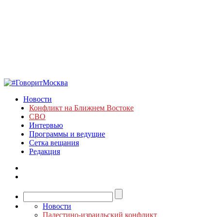
Новости
Конфликт на Ближнем Востоке
СВО
Интервью
Программы и ведущие
Сетка вещания
Редакция
Новости
Палестино-израильский конфликт