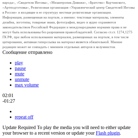
народа», «Свидетели Иеговы», «Мизантропик Дивижн», «Братство» Корчинского,
«Артподготовка», Религиозная организация «Управленческий центр Свидетелей Иеговы
в России» и входящие в ее структуру местные религиозные организации.
Информация, размещенная на портале, а именно: текстовые материалы, элементы
дизайна, логотипы, товарные знаки, фотографии, видео и аудио охраняются
законодательством Российской Федерации и международными нормами права и не
могут быть использованы без разрешения правообладателей. Согласно ст.ст. 1274,1275
ГК РФ, при любом использовании материалов, размещенных на портале, в том числе
цитировании, активная гиперссылка на материал является обязательной. Мнение
редакции может не совпадать с мнением отдельных авторов и колумнистов.
Сообщение отправлено
play
pause
mute
unmute
max volume
02:01
-01:27
repeat off
Update Required
To play the media you will need to either update
your browser to a recent version or update your
Flash plugin
.