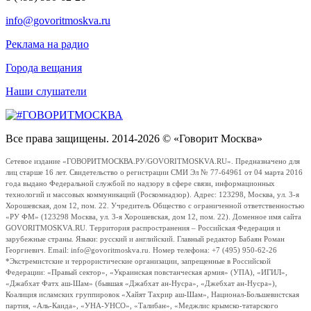
info@govoritmoskva.ru
Реклама на радио
Города вещания
Наши слушатели
Все права защищены. 2014-2026 © «Говорит Москва»
Сетевое издание «ГОВОРИТМОСКВА.РУ/GOVORITMOSKVA.RU». Предназначено для
лиц старше 16 лет. Свидетельство о регистрации СМИ Эл № 77-64961 от 04 марта 2016
года выдано Федеральной службой по надзору в сфере связи, информационных
технологий и массовых коммуникаций (Роскомнадзор). Адрес: 123298, Москва, ул. 3-я
Хорошевская, дом 12, пом. 22. Учредитель Общество с ограниченной ответственностью
«РУ ФМ» (123298 Москва, ул. 3-я Хорошевская, дом 12, пом. 22). Доменное имя сайта
GOVORITMOSKVA.RU. Территория распространения – Российская Федерация и
зарубежные страны. Языки: русский и английский. Главный редактор Бабаян Роман
Георгиевич. Email: info@govoritmoskva.ru. Номер телефона: +7 (495) 950-62-26
*Экстремистские и террористические организации, запрещенные в Российской
Федерации: «Правый сектор», «Украинская повстанческая армия» (УПА), «ИГИЛ»,
«Джабхат Фатх аш-Шам» (бывшая «Джабхат ан-Нусра», «Джебхат ан-Нусра»),
Коалиция исламских группировок «Хайят Тахрир аш-Шам», Национал-Большевистская
партия, «Аль-Каида», «УНА-УНСО», «Талибан», «Меджлис крымско-татарского