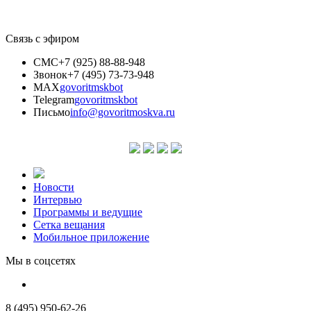
Связь с эфиром
СМС
+7 (925) 88-88-948
Звонок
+7 (495) 73-73-948
MAX
govoritmskbot
Telegram
govoritmskbot
Письмо
info@govoritmoskva.ru
Новости
Интервью
Программы и ведущие
Сетка вещания
Мобильное приложение
Мы в соцсетях
8 (495) 950-62-26