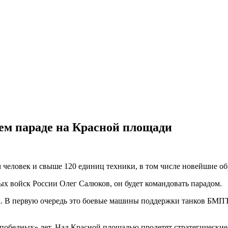
ем параде на Красной площади
ч человек и свыше 120 единиц техники, в том числе новейшие о
х войск России Олег Салюков, он будет командовать парадом.
ок. В первую очередь это боевые машины поддержки танков БМ
 «победных» лет. Над Красной площадью пролетят стратегическ