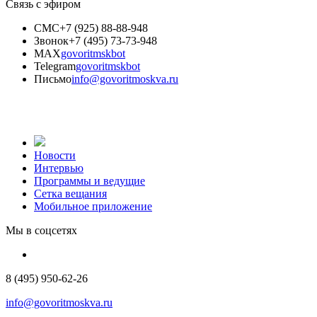
Связь с эфиром
СМС
+7 (925) 88-88-948
Звонок
+7 (495) 73-73-948
MAX
govoritmskbot
Telegram
govoritmskbot
Письмо
info@govoritmoskva.ru
Новости
Интервью
Программы и ведущие
Сетка вещания
Мобильное приложение
Мы в соцсетях
8 (495) 950-62-26
info@govoritmoskva.ru