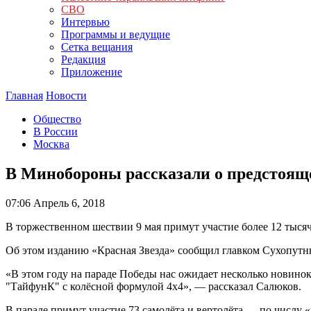
СВО
Интервью
Программы и ведущие
Сетка вещания
Редакция
Приложение
Главная
Новости
Общество
В России
Москва
В Минобороны рассказали о предстоящ
07:06
Апрель 6, 2018
В торжественном шествии 9 мая примут участие более 12 тыся
Об этом изданию «Красная Звезда» сообщил главком Сухопутны
«В этом году на параде Победы нас ожидает несколько новин
"ТайфунК" с колёсной формулой 4х4», — рассказал Салюков.
В параде примут участие 73 самолёта и вертолёта — по числу