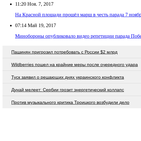
11:20
Ноя. 7, 2017
На Красной площади прошёл марш в честь парада 7 ноябр
07:14
Май 19, 2017
Минобороны опубликовало видео репетиции парада Побе
Пашинян пригрозил потребовать c России $2 млрд
Wildberries пошел на крайние меры после очередного удара
Туск заявил о решающих днях украинского конфликта
Дунай мелеет: Сербии грозит энергетический коллапс
Против музыкального критика Троицкого возбудили дело