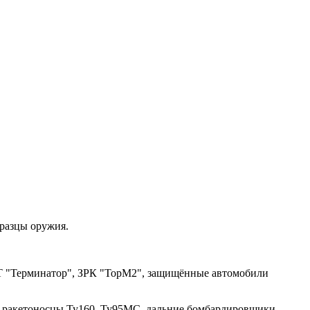
бразцы оружия.
ПТ "Терминатор", ЗРК "ТорМ2", защищённые автомобили
ие ракетоносцы Ту160, Ту95МС, дальние бомбардировщики