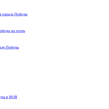
я парада Победы
обеды на осень
раде Победы
беды в ВОВ