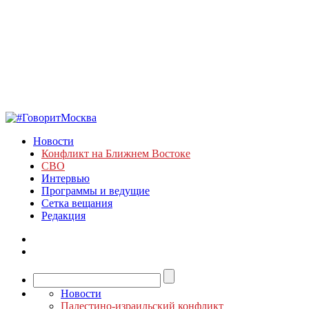
Новости
Конфликт на Ближнем Востоке
СВО
Интервью
Программы и ведущие
Сетка вещания
Редакция
Новости
Палестино-израильский конфликт