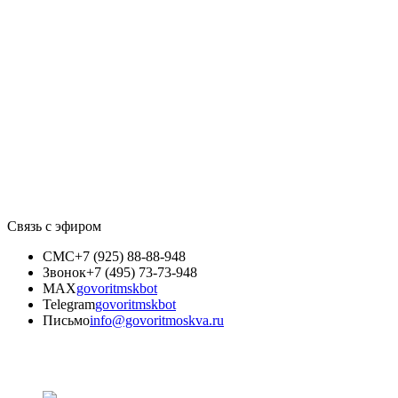
Связь с эфиром
СМС
+7 (925) 88-88-948
Звонок
+7 (495) 73-73-948
MAX
govoritmskbot
Telegram
govoritmskbot
Письмо
info@govoritmoskva.ru