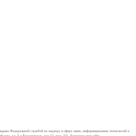
дано Федеральной службой по надзору в сфере связи, информационных технологий и
сква, ул. 3-я Хорошевская, дом 12, пом. 22). Доменное имя сайта