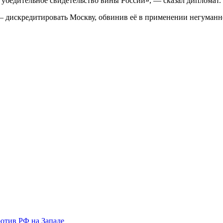
ак убедительное свидетельство вины России», — сказал дипломат.
— дискредитировать Москву, обвинив её в применении негуманн
отив РФ на Западе