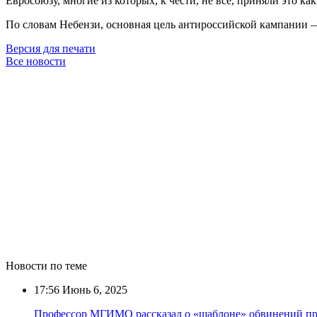
Евросоюзу, многие из которых, к чести, не все, приняли это к
По словам Небензи, основная цель антироссийской кампании 
Версия для печати
Все новости
Новости по теме
17:56
Июнь 6, 2025
Профессор МГИМО рассказал о «шаблоне» обвинений пр