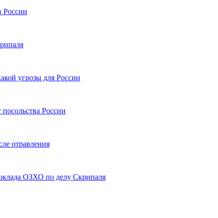
в России
крипаля
акой угрозы для России
 посольства России
сле отравления
доклада ОЗХО по делу Скрипаля