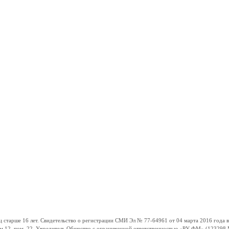
ше 16 лет. Свидетельство о регистрации СМИ Эл № 77-64961 от 04 марта 2016 года вы
ом 12, пом. 22. Учредитель Общество с ограниченной ответственностью «РУ ФМ» (123298 Мо