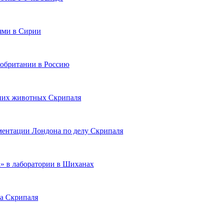
иями в Сирии
кобритании в Россию
шних животных Скрипаля
ментации Лондона по делу Скрипаля
» в лаборатории в Шиханах
ла Скрипаля