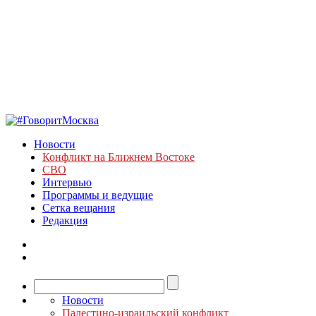
Новости
Конфликт на Ближнем Востоке
СВО
Интервью
Программы и ведущие
Сетка вещания
Редакция
Новости
Палестино-израильский конфликт