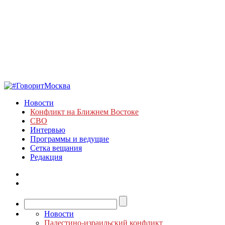
Новости
Конфликт на Ближнем Востоке
СВО
Интервью
Программы и ведущие
Сетка вещания
Редакция
Новости
Палестино-израильский конфликт