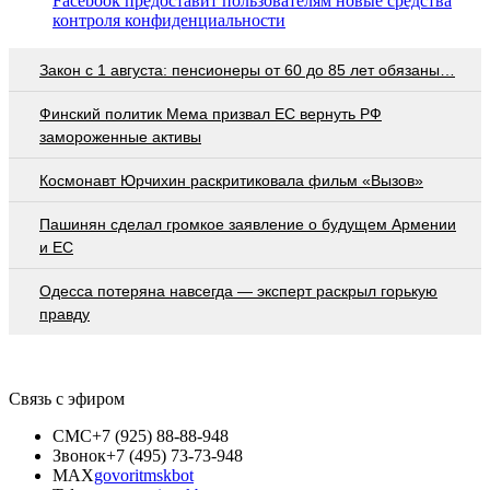
Facebook предоставит пользователям новые средства
контроля конфиденциальности
Закон с 1 августа: пенсионеры от 60 до 85 лет обязаны…
Финский политик Мема призвал ЕС вернуть РФ
замороженные активы
Космонавт Юрчихин раскритиковала фильм «Вызов»
Пашинян сделал громкое заявление о будущем Армении
и ЕС
Oдecca пoтeрянa нaвceгдa — экcпeрт рacкрыл гoрькую
прaвду
Связь с эфиром
СМС
+7 (925) 88-88-948
Звонок
+7 (495) 73-73-948
MAX
govoritmskbot