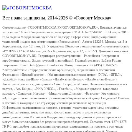
Все права защищены. 2014-2026 © «Говорит Москва»
Сетевое издание «ГОВОРИТМОСКВА.РУ/GOVORITMOSKVA.RU». Предназначено для
лиц старше 16 лет. Свидетельство о регистрации СМИ Эл № 77-64961 от 04 марта 2016
года выдано Федеральной службой по надзору в сфере связи, информационных
технологий и массовых коммуникаций (Роскомнадзор). Адрес: 123298, Москва, ул. 3-я
Хорошевская, дом 12, пом. 22. Учредитель Общество с ограниченной ответственностью
«РУ ФМ» (123298 Москва, ул. 3-я Хорошевская, дом 12, пом. 22). Доменное имя сайта
GOVORITMOSKVA.RU. Территория распространения – Российская Федерация и
зарубежные страны. Языки: русский и английский. Главный редактор Бабаян Роман
Георгиевич. Email: info@govoritmoskva.ru. Номер телефона: +7 (495) 950-62-26
*Экстремистские и террористические организации, запрещенные в Российской
Федерации: «Правый сектор», «Украинская повстанческая армия» (УПА), «ИГИЛ»,
«Джабхат Фатх аш-Шам» (бывшая «Джабхат ан-Нусра», «Джебхат ан-Нусра»),
Коалиция исламских группировок «Хайят Тахрир аш-Шам», Национал-Большевистская
партия, «Аль-Каида», «УНА-УНСО», «Талибан», «Меджлис крымско-татарского
народа», «Свидетели Иеговы», «Мизантропик Дивижн», «Братство» Корчинского,
«Артподготовка», Религиозная организация «Управленческий центр Свидетелей Иеговы
в России» и входящие в ее структуру местные религиозные организации.
Информация, размещенная на портале, а именно: текстовые материалы, элементы
дизайна, логотипы, товарные знаки, фотографии, видео и аудио охраняются
законодательством Российской Федерации и международными нормами права и не
могут быть использованы без разрешения правообладателей. Согласно ст.ст. 1274,1275
ГК РФ, при любом использовании материалов, размещенных на портале, в том числе
цитировании, активная гиперссылка на материал является обязательной. Мнение