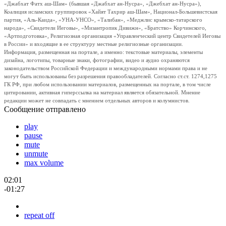
«Джабхат Фатх аш-Шам» (бывшая «Джабхат ан-Нусра», «Джебхат ан-Нусра»),
Коалиция исламских группировок «Хайят Тахрир аш-Шам», Национал-Большевистская
партия, «Аль-Каида», «УНА-УНСО», «Талибан», «Меджлис крымско-татарского
народа», «Свидетели Иеговы», «Мизантропик Дивижн», «Братство» Корчинского,
«Артподготовка», Религиозная организация «Управленческий центр Свидетелей Иеговы
в России» и входящие в ее структуру местные религиозные организации.
Информация, размещенная на портале, а именно: текстовые материалы, элементы
дизайна, логотипы, товарные знаки, фотографии, видео и аудио охраняются
законодательством Российской Федерации и международными нормами права и не
могут быть использованы без разрешения правообладателей. Согласно ст.ст. 1274,1275
ГК РФ, при любом использовании материалов, размещенных на портале, в том числе
цитировании, активная гиперссылка на материал является обязательной. Мнение
редакции может не совпадать с мнением отдельных авторов и колумнистов.
Сообщение отправлено
play
pause
mute
unmute
max volume
02:01
-01:27
repeat off