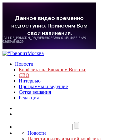
Новости
Конфликт на Ближнем Востоке
СВО
Интервью
Программы и ведущие
Сетка вещания
Редакция
Новости
Палестино-израильский конфликт