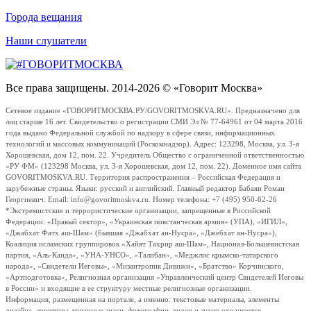
Города вещания
Наши слушатели
Все права защищены. 2014-2026 © «Говорит Москва»
Сетевое издание «ГОВОРИТМОСКВА.РУ/GOVORITMOSKVA.RU». Предназначено для
лиц старше 16 лет. Свидетельство о регистрации СМИ Эл № 77-64961 от 04 марта 2016
года выдано Федеральной службой по надзору в сфере связи, информационных
технологий и массовых коммуникаций (Роскомнадзор). Адрес: 123298, Москва, ул. 3-я
Хорошевская, дом 12, пом. 22. Учредитель Общество с ограниченной ответственностью
«РУ ФМ» (123298 Москва, ул. 3-я Хорошевская, дом 12, пом. 22). Доменное имя сайта
GOVORITMOSKVA.RU. Территория распространения – Российская Федерация и
зарубежные страны. Языки: русский и английский. Главный редактор Бабаян Роман
Георгиевич. Email: info@govoritmoskva.ru. Номер телефона: +7 (495) 950-62-26
*Экстремистские и террористические организации, запрещенные в Российской
Федерации: «Правый сектор», «Украинская повстанческая армия» (УПА), «ИГИЛ»,
«Джабхат Фатх аш-Шам» (бывшая «Джабхат ан-Нусра», «Джебхат ан-Нусра»),
Коалиция исламских группировок «Хайят Тахрир аш-Шам», Национал-Большевистская
партия, «Аль-Каида», «УНА-УНСО», «Талибан», «Меджлис крымско-татарского
народа», «Свидетели Иеговы», «Мизантропик Дивижн», «Братство» Корчинского,
«Артподготовка», Религиозная организация «Управленческий центр Свидетелей Иеговы
в России» и входящие в ее структуру местные религиозные организации.
Информация, размещенная на портале, а именно: текстовые материалы, элементы
дизайна, логотипы, товарные знаки, фотографии, видео и аудио охраняются