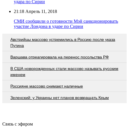
удара по Сирии
21:18
Апрель 11, 2018
СМИ сообщили о готовности Мэй санкционировать
участие Лондона в ударе по Сирии
Австрийцы массово устремились в Россию после указа
Путина
Варшава отреагировала на перенос посольства РФ
В США новорожденных стали массово называть русским
именем
Россияне массово снимают наличные
Зеленский: у Украины нет планов возвращать Крым
Связь с эфиром