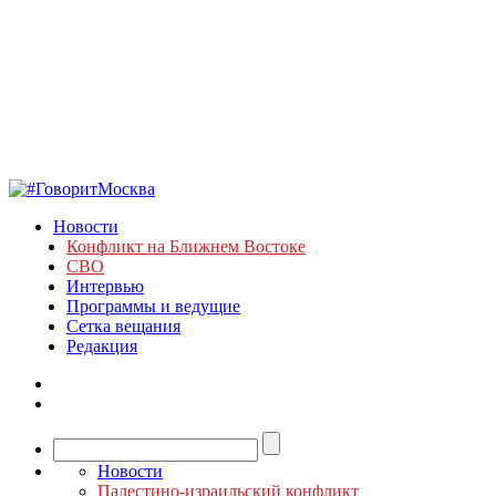
Новости
Конфликт на Ближнем Востоке
СВО
Интервью
Программы и ведущие
Сетка вещания
Редакция
Новости
Палестино-израильский конфликт