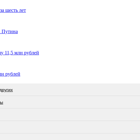
а шесть лет
а Путина
у 11,5 млн рублей
лн рублей
других
лы