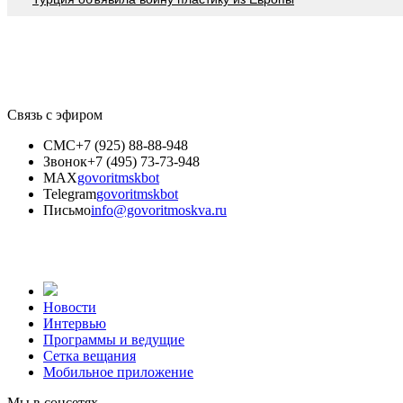
Связь с эфиром
СМС
+7 (925) 88-88-948
Звонок
+7 (495) 73-73-948
MAX
govoritmskbot
Telegram
govoritmskbot
Письмо
info@govoritmoskva.ru
Новости
Интервью
Программы и ведущие
Сетка вещания
Мобильное приложение
Мы в соцсетях