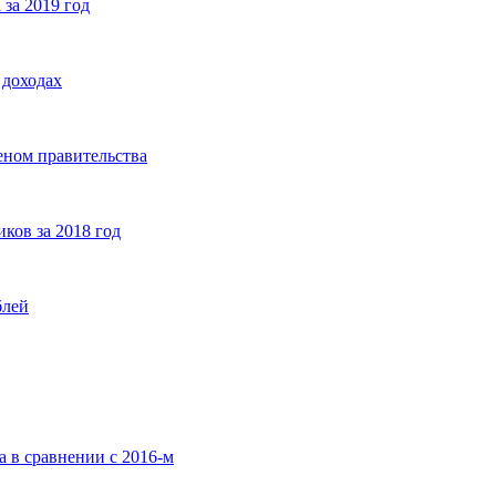
за 2019 год
 доходах
еном правительства
ков за 2018 год
блей
а в сравнении с 2016-м