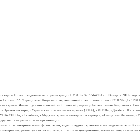
ше 16 лет. Свидетельство о регистрации СМИ Эл № 77-64961 от 04 марта 2016 года вы
ом 12, пом. 22. Учредитель Общество с ограниченной ответственностью «РУ ФМ» (123298 Мо
траны. Языки: русский и английский. Главный редактор Бабаян Роман Георгиевич. Email:
и: «Правый сектор», «Украинская повстанческая армия» (УПА), «ИГИЛ», «Джабхат Фатх а
«УНА-УНСО», «Талибан», «Меджлис крымско-татарского народа», «Свидетели Иеговы», «М
туру местные религиозные организации.
, логотипы, товарные знаки, фотографии, видео и аудио охраняются законодательством Ро
и материалов, размещенных на портале, в том числе цитировании, активная гиперссылка на 