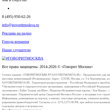
8 (495) 950-62-26
info@govoritmoskva.ru
Реклама на радио
Города вещания
Наши слушатели
Все права защищены. 2014-2026 © «Говорит Москва»
Сетевое издание «ГОВОРИТМОСКВА.РУ/GOVORITMOSKVA.RU». Предназначено для лиц стар
массовых коммуникаций (Роскомнадзор). Адрес: 123298, Москва, ул. 3-я Хорошевская, д
GOVORITMOSKVA.RU. Территория распространения – Российская Федерация и зарубежные с
*Экстремистские и террористические организации, запрещенные в Российской Федераци
группировок «Хайят Тахрир аш-Шам», Национал-Большевистская партия, «Аль-Каида», 
организация «Управленческий центр Свидетелей Иеговы в России» и входящие в ее струк
Информация, размещенная на портале, а именно: текстовые материалы, элементы дизайна
разрешения правообладателей. Согласно ст.ст. 1274,1275 ГК РФ, при любом использовани
отдельных авторов и колумнистов.