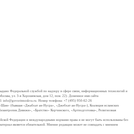
дано Федеральной службой по надзору в сфере связи, информационных технологий и
сква, ул. 3-я Хорошевская, дом 12, пом. 22). Доменное имя сайта
 info@govoritmoskva.ru. Номер телефона: +7 (495) 950-62-26
ш-Шам» (бывшая «Джабхат ан-Нусра», «Джебхат ан-Нусра»), Коалиция исламских
изантропик Дивижн», «Братство» Корчинского, «Артподготовка», Религиозная
ссийской Федерации и международными нормами права и не могут быть использованы без
материал является обязательной. Мнение редакции может не совпадать с мнением