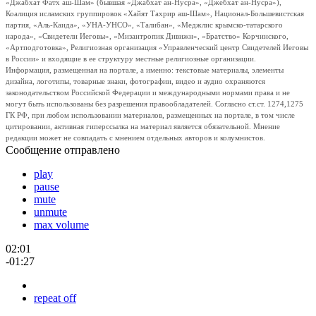
«Джабхат Фатх аш-Шам» (бывшая «Джабхат ан-Нусра», «Джебхат ан-Нусра»),
Коалиция исламских группировок «Хайят Тахрир аш-Шам», Национал-Большевистская
партия, «Аль-Каида», «УНА-УНСО», «Талибан», «Меджлис крымско-татарского
народа», «Свидетели Иеговы», «Мизантропик Дивижн», «Братство» Корчинского,
«Артподготовка», Религиозная организация «Управленческий центр Свидетелей Иеговы
в России» и входящие в ее структуру местные религиозные организации.
Информация, размещенная на портале, а именно: текстовые материалы, элементы
дизайна, логотипы, товарные знаки, фотографии, видео и аудио охраняются
законодательством Российской Федерации и международными нормами права и не
могут быть использованы без разрешения правообладателей. Согласно ст.ст. 1274,1275
ГК РФ, при любом использовании материалов, размещенных на портале, в том числе
цитировании, активная гиперссылка на материал является обязательной. Мнение
редакции может не совпадать с мнением отдельных авторов и колумнистов.
Сообщение отправлено
play
pause
mute
unmute
max volume
02:01
-01:27
repeat off