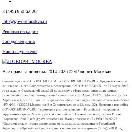
8 (495) 950-62-26
info@govoritmoskva.ru
Реклама на радио
Города вещания
Наши слушатели
Все права защищены. 2014-2026 © «Говорит Москва»
Сетевое издание «ГОВОРИТМОСКВА.РУ/GOVORITMOSKVA.RU». Предназначено для
лиц старше 16 лет. Свидетельство о регистрации СМИ Эл № 77-64961 от 04 марта 2016
года выдано Федеральной службой по надзору в сфере связи, информационных
технологий и массовых коммуникаций (Роскомнадзор). Адрес: 123298, Москва, ул. 3-я
Хорошевская, дом 12, пом. 22. Учредитель Общество с ограниченной ответственностью
«РУ ФМ» (123298 Москва, ул. 3-я Хорошевская, дом 12, пом. 22). Доменное имя сайта
GOVORITMOSKVA.RU. Территория распространения – Российская Федерация и
зарубежные страны. Языки: русский и английский. Главный редактор Бабаян Роман
Георгиевич. Email: info@govoritmoskva.ru. Номер телефона: +7 (495) 950-62-26
*Экстремистские и террористические организации, запрещенные в Российской
Федерации: «Правый сектор», «Украинская повстанческая армия» (УПА), «ИГИЛ»,