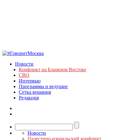
Новости
Конфликт на Ближнем Востоке
СВО
Интервью
Программы и ведущие
Сетка вещания
Редакция
Новости
Палестино-израильский конфликт