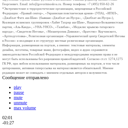
Георгиевич. Email: info@govoritmoskva.ru. Номер телефона: +7 (495) 950-62-26
*Экстремистские и террористические организации, запрещенные в Российской
Федерации: «Правый сектор», «Украинская повстанческая армия» (УПА), «ИГИЛ»,
«Джабхат Фатх аш-Шам» (бывшая «Джабхат ан-Нусра», «Джебхат ан-Нусра»),
Коалиция исламских группировок «Хайят Тахрир аш-Шам», Национал-Большевистская
партия, «Аль-Каида», «УНА-УНСО», «Талибан», «Меджлис крымско-татарского
народа», «Свидетели Иеговы», «Мизантропик Дивижн», «Братство» Корчинского,
«Артподготовка», Религиозная организация «Управленческий центр Свидетелей Иеговы
в России» и входящие в ее структуру местные религиозные организации.
Информация, размещенная на портале, а именно: текстовые материалы, элементы
дизайна, логотипы, товарные знаки, фотографии, видео и аудио охраняются
законодательством Российской Федерации и международными нормами права и не
могут быть использованы без разрешения правообладателей. Согласно ст.ст. 1274,1275
ГК РФ, при любом использовании материалов, размещенных на портале, в том числе
цитировании, активная гиперссылка на материал является обязательной. Мнение
редакции может не совпадать с мнением отдельных авторов и колумнистов.
Сообщение отправлено
play
pause
mute
unmute
max volume
02:01
-01:27