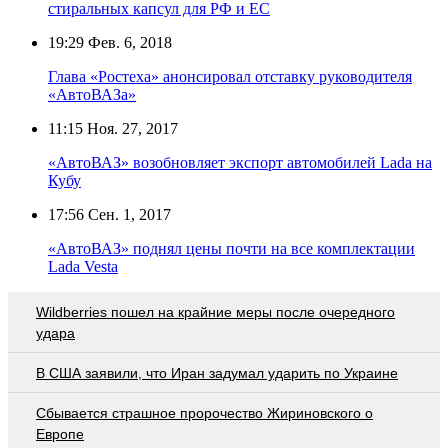
стиральных капсул для РФ и ЕС
19:29
Фев. 6, 2018
Глава «Ростеха» анонсировал отставку руководителя
«АвтоВАЗа»
11:15
Ноя. 27, 2017
«АвтоВАЗ» возобновляет экспорт автомобилей Lada на
Кубу
17:56
Сен. 1, 2017
«АвтоВАЗ» поднял цены почти на все комплектации
Lada Vesta
Wildberries пошел на крайние меры после очередного
удара
В США заявили, что Иран задумал ударить по Украине
Сбывается страшное пророчество Жириновского о
Европе