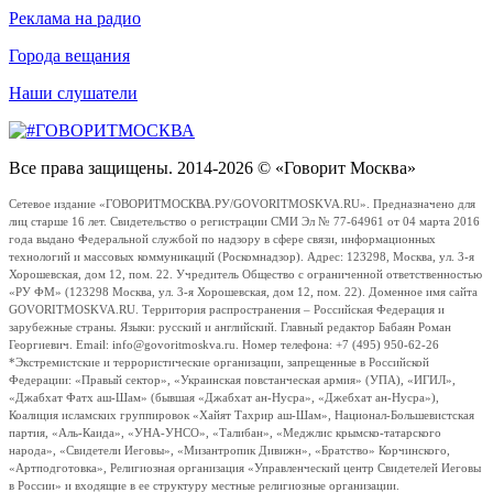
Реклама на радио
Города вещания
Наши слушатели
Все права защищены. 2014-2026 © «Говорит Москва»
Сетевое издание «ГОВОРИТМОСКВА.РУ/GOVORITMOSKVA.RU». Предназначено для
лиц старше 16 лет. Свидетельство о регистрации СМИ Эл № 77-64961 от 04 марта 2016
года выдано Федеральной службой по надзору в сфере связи, информационных
технологий и массовых коммуникаций (Роскомнадзор). Адрес: 123298, Москва, ул. 3-я
Хорошевская, дом 12, пом. 22. Учредитель Общество с ограниченной ответственностью
«РУ ФМ» (123298 Москва, ул. 3-я Хорошевская, дом 12, пом. 22). Доменное имя сайта
GOVORITMOSKVA.RU. Территория распространения – Российская Федерация и
зарубежные страны. Языки: русский и английский. Главный редактор Бабаян Роман
Георгиевич. Email: info@govoritmoskva.ru. Номер телефона: +7 (495) 950-62-26
*Экстремистские и террористические организации, запрещенные в Российской
Федерации: «Правый сектор», «Украинская повстанческая армия» (УПА), «ИГИЛ»,
«Джабхат Фатх аш-Шам» (бывшая «Джабхат ан-Нусра», «Джебхат ан-Нусра»),
Коалиция исламских группировок «Хайят Тахрир аш-Шам», Национал-Большевистская
партия, «Аль-Каида», «УНА-УНСО», «Талибан», «Меджлис крымско-татарского
народа», «Свидетели Иеговы», «Мизантропик Дивижн», «Братство» Корчинского,
«Артподготовка», Религиозная организация «Управленческий центр Свидетелей Иеговы
в России» и входящие в ее структуру местные религиозные организации.