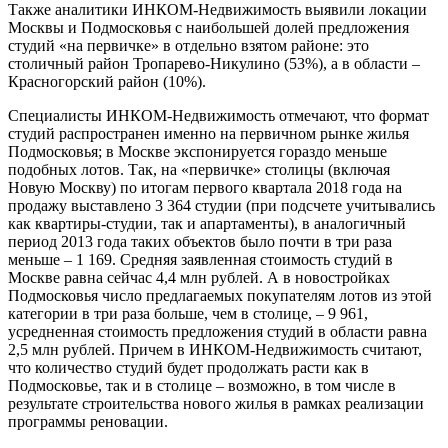
Также аналитики ИНКОМ-Недвижимость выявили локации
Москвы и Подмосковья с наибольшей долей предложения
студий «на первичке» в отдельно взятом районе: это
столичный район Тропарево-Никулино (53%), а в области –
Красногорский район (10%).
Специалисты ИНКОМ-Недвижимость отмечают, что формат
студий распространен именно на первичном рынке жилья
Подмосковья; в Москве экспонируется гораздо меньше
подобных лотов. Так, на «первичке» столицы (включая
Новую Москву) по итогам первого квартала 2018 года на
продажу выставлено 3 364 студии (при подсчете учитывались
как квартиры-студии, так и апартаменты), в аналогичный
период 2013 года таких объектов было почти в три раза
меньше – 1 169. Средняя заявленная стоимость студий в
Москве равна сейчас 4,4 млн рублей. А в новостройках
Подмосковья число предлагаемых покупателям лотов из этой
категории в три раза больше, чем в столице, – 9 961,
усредненная стоимость предложения студий в области равна
2,5 млн рублей. Причем в ИНКОМ-Недвижимость считают,
что количество студий будет продолжать расти как в
Подмосковье, так и в столице – возможно, в том числе в
результате строительства нового жилья в рамках реализации
программы реновации.