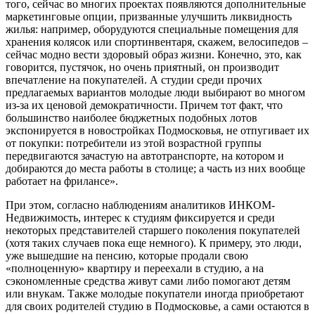
того, сейчас во многих проектах появляются дополнительные
маркетинговые опции, призванные улучшить ликвидность
жилья: например, оборудуются специальные помещения для
хранения колясок или спортинвентаря, скажем, велосипедов –
сейчас модно вести здоровый образ жизни. Конечно, это, как
говорится, пустячок, но очень приятный, он производит
впечатление на покупателей. А студии среди прочих
предлагаемых вариантов молодые люди выбирают во многом
из-за их ценовой демократичности. Причем тот факт, что
большинство наиболее бюджетных подобных лотов
экспонируется в новостройках Подмосковья, не отпугивает их
от покупки: потребители из этой возрастной группы
передвигаются зачастую на автотранспорте, на котором и
добираются до места работы в столице; а часть из них вообще
работает на фрилансе».
При этом, согласно наблюдениям аналитиков ИНКОМ-
Недвижимость, интерес к студиям фиксируется и среди
некоторых представителей старшего поколения покупателей
(хотя таких случаев пока еще немного). К примеру, это люди,
уже вышедшие на пенсию, которые продали свою
«полноценную» квартиру и переехали в студию, а на
сэкономленные средства живут сами либо помогают детям
или внукам. Также молодые покупатели иногда приобретают
для своих родителей студию в Подмосковье, а сами остаются в