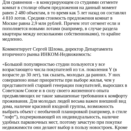
Для сравнения – в конкурирующем со студиями сегменте
комнат в столице объем предложения на данный момент
равен 2 480 объектам, в то время как 5 лет назад он составлял
4 810 лотов. Средняя стоимость предложения комнат в
Москве равна 2,9 млн рублей. Причем этот сегмент если и
пополняется новыми лотами (например, в случае раздела
квартиры между несколькими собственниками), то крайне
медленно.
Комментирует Сергей Шлома, директор Департамента
вторичного рынка ИНКОМ-Недвижимость:
«Большой популярностью студии пользуются у все
возрастающего числа покупателей из т.н. поколения Y (в
возрасте до 30 лет), так сказать, молодых да ранних. У них
совершенно иные приоритеты при выборе жилья, чем у
представителей старшей генерации покупателей, выросших в
Советском Союзе и в силу своего жизненного опыта
предъявляющих не такие завышенные требования к комфорту
проживания. Для молодых людей весьма важен внешний вид
дома, наличие красивой входной группы, возможность
выбрать объект с необычной планировкой (например, в стиле
”лофт”), подчеркивающей их индивидуальность, наличие
удобных парковочных мест, поэтому зачастую при покупке
недвижимости они делают выбор в пользу новостроек. Кроме