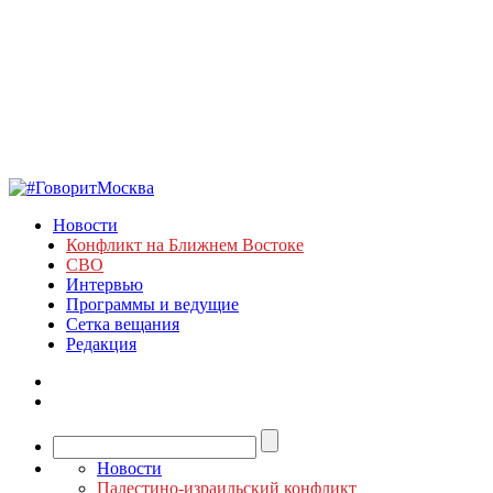
Новости
Конфликт на Ближнем Востоке
СВО
Интервью
Программы и ведущие
Сетка вещания
Редакция
Новости
Палестино-израильский конфликт