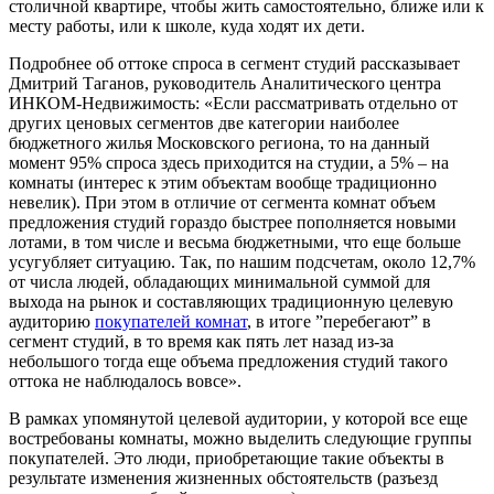
столичной квартире, чтобы жить самостоятельно, ближе или к
месту работы, или к школе, куда ходят их дети.
Подробнее об оттоке спроса в сегмент студий рассказывает
Дмитрий Таганов, руководитель Аналитического центра
ИНКОМ-Недвижимость: «Если рассматривать отдельно от
других ценовых сегментов две категории наиболее
бюджетного жилья Московского региона, то на данный
момент 95% спроса здесь приходится на студии, а 5% – на
комнаты (интерес к этим объектам вообще традиционно
невелик). При этом в отличие от сегмента комнат объем
предложения студий гораздо быстрее пополняется новыми
лотами, в том числе и весьма бюджетными, что еще больше
усугубляет ситуацию. Так, по нашим подсчетам, около 12,7%
от числа людей, обладающих минимальной суммой для
выхода на рынок и составляющих традиционную целевую
аудиторию
покупателей комнат
, в итоге ”перебегают” в
сегмент студий, в то время как пять лет назад из-за
небольшого тогда еще объема предложения студий такого
оттока не наблюдалось вовсе».
В рамках упомянутой целевой аудитории, у которой все еще
востребованы комнаты, можно выделить следующие группы
покупателей. Это люди, приобретающие такие объекты в
результате изменения жизненных обстоятельств (разъезд