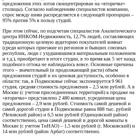
предложения этих лотов сконцентрирован на «вторичке»
столицы). Согласно наблюдениям специалистов компании,
спрос между ними распределяется в следующей пропорции –
95% против 5% в пользу студий.
При этом сейчас, по подсчетам специалистов Аналитического
центра ИНКОМ-Недвижимость, 12,7% людей, составляющих
традиционную целевую аудиторию покупателей комнат
(среди которых приезжие из регионов и бывших союзных
республик, люди с ухудшившимся материальным положением
и т.д.), приобретают в итоге студии, в то время как 5 лет назад
подобного оттока не наблюдалось вовсе. Основные причины
этого – значительный (и продолжающий расти) объем
предложения студий и их ценовая доступность, особенно в
области: так, в Подмосковье сейчас экспонируется 9 961
студия, средняя стоимость предложения – 2,5 млн рублей. А в
Москве (с учетом присоединенных территорий) к продаже на
«вторичке» представлено 2 480 комнат, усредненная цена
предложения – 2,9 млн рублей. Стоимость самой дешевой и
самой дорогой студии в Подмосковье равна 888 тыс. рублей
(Чеховский район) и 6,5 млн рублей (Одинцовский район)
соответственно, цена самой дешевой и дорогой комнаты в
Москве (с учетом ТиНАО) – 1,5 млн рублей (г. Московский) и
14 млн рублей (район Арбат) соответственно.