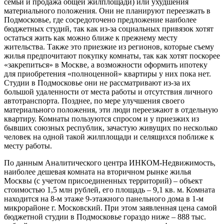
семьи и продажа общей жилплощади) или ухудшения
материального положения. Они не планируют переезжать в
Подмосковье, где сосредоточено предложение наиболее
бюджетных студий, так как из-за социальных привязок хотят
остаться жить как можно ближе к прежнему месту
жительства. Также это приезжие из регионов, которые съему
жилья предпочитают покупку комнаты, так как хотят поскорее
«закрепиться» в Москве, а возможности оформить ипотеку
для приобретения «полноценной» квартиры у них пока нет.
Студии в Подмосковье они не рассматривают из-за их
большой удаленности от места работы и отсутствия личного
автотранспорта. Позднее, по мере улучшения своего
материального положения, эти люди переезжают в отдельную
квартиру. Комнаты пользуются спросом и у приезжих из
бывших союзных республик, зачастую живущих по несколько
человек на одной такой жилплощади и селящихся поближе к
месту работы.
По данным Аналитического центра ИНКОМ-Недвижимость,
наиболее дешевая комната на вторичном рынке жилья
Москвы (с учетом присоединенных территорий) – объект
стоимостью 1,5 млн рублей, его площадь – 9,1 кв. м. Комната
находится на 8-м этаже 9-этажного панельного дома в 1-м
микрорайоне г. Московский. При этом заявленная цена самой
бюджетной студии в Подмосковье гораздо ниже – 888 тыс.