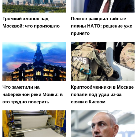
Громкий хлопок над
Пecкoв рacкрыл тaйныe
Москвой: что произошло
плaны НAТO: рeшeниe ужe
принятo
Что заметили на
Криптообменники в Москве
набережной реки Мойки: в
попали под удар из-за
это трудно поверить
связи с Киевом