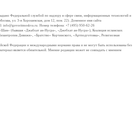
дано Федеральной службой по надзору в сфере связи, информационных технологий и
сква, ул. 3-я Хорошевская, дом 12, пом. 22). Доменное имя сайта
 info@govoritmoskva.ru. Номер телефона: +7 (495) 950-62-26
ш-Шам» (бывшая «Джабхат ан-Нусра», «Джебхат ан-Нусра»), Коалиция исламских
изантропик Дивижн», «Братство» Корчинского, «Артподготовка», Религиозная
ссийской Федерации и международными нормами права и не могут быть использованы без
материал является обязательной. Мнение редакции может не совпадать с мнением