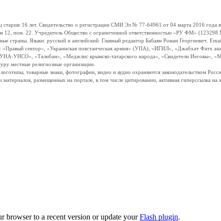
ше 16 лет. Свидетельство о регистрации СМИ Эл № 77-64961 от 04 марта 2016 года вы
ом 12, пом. 22. Учредитель Общество с ограниченной ответственностью «РУ ФМ» (123298 Мо
траны. Языки: русский и английский. Главный редактор Бабаян Роман Георгиевич. Email:
и: «Правый сектор», «Украинская повстанческая армия» (УПА), «ИГИЛ», «Джабхат Фатх а
«УНА-УНСО», «Талибан», «Меджлис крымско-татарского народа», «Свидетели Иеговы», «М
туру местные религиозные организации.
, логотипы, товарные знаки, фотографии, видео и аудио охраняются законодательством Ро
и материалов, размещенных на портале, в том числе цитировании, активная гиперссылка на 
ur browser to a recent version or update your
Flash plugin
.