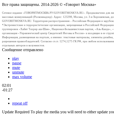
Все права защищены. 2014-2026 © «Говорит Москва»
Сетевое издание «ГОВОРИТМОСКВА.РУ/GOVORITMOSKVA.RU». Предназначено для лиц стар
массовых коммуникаций (Роскомнадзор). Адрес: 123298, Москва, ул. 3-я Хорошевская, д
GOVORITMOSKVA.RU. Территория распространения – Российская Федерация и зарубежные с
*Экстремистские и террористические организации, запрещенные в Российской Федераци
группировок «Хайят Тахрир аш-Шам», Национал-Большевистская партия, «Аль-Каида», 
организация «Управленческий центр Свидетелей Иеговы в России» и входящие в ее струк
Информация, размещенная на портале, а именно: текстовые материалы, элементы дизайна
разрешения правообладателей. Согласно ст.ст. 1274,1275 ГК РФ, при любом использовани
отдельных авторов и колумнистов.
Сообщение отправлено
play
pause
mute
unmute
max volume
02:01
-01:27
repeat off
Update Required
To play the media you will need to either update yo