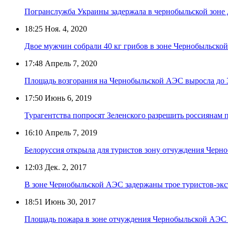
Погранслужба Украины задержала в чернобыльской зоне 
18:25
Ноя. 4, 2020
Двое мужчин собрали 40 кг грибов в зоне Чернобыльско
17:48
Апрель 7, 2020
Площадь возгорания на Чернобыльской АЭС выросла до 
17:50
Июнь 6, 2019
Турагентства попросят Зеленского разрешить россиянам 
16:10
Апрель 7, 2019
Белоруссия открыла для туристов зону отчуждения Чер
12:03
Дек. 2, 2017
В зоне Чернобыльской АЭС задержаны трое туристов-эк
18:51
Июнь 30, 2017
Площадь пожара в зоне отчуждения Чернобыльской АЭС с