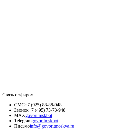
Связь с эфиром
СМС
+7 (925) 88-88-948
Звонок
+7 (495) 73-73-948
MAX
govoritmskbot
Telegram
govoritmskbot
Письмо
info@govoritmoskva.ru