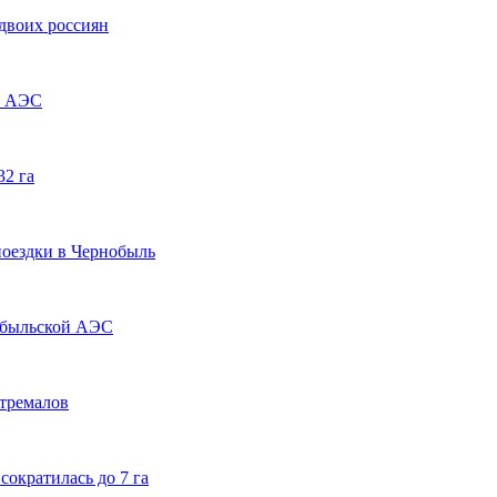
двоих россиян
й АЭС
32 га
поездки в Чернобыль
нобыльской АЭС
стремалов
ократилась до 7 га