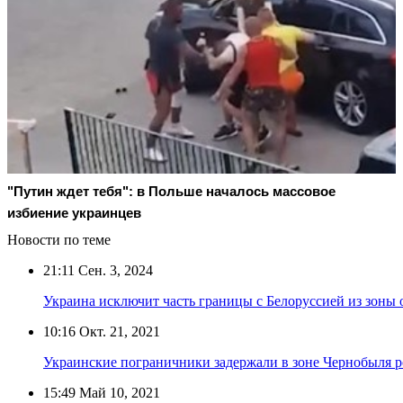
"Путин ждет тебя": в Польше началось массовое
избиение украинцев
Новости по теме
21:11
Сен. 3, 2024
Украина исключит часть границы с Белоруссией из зон
10:16
Окт. 21, 2021
Украинские пограничники задержали в зоне Чернобыля р
15:49
Май 10, 2021