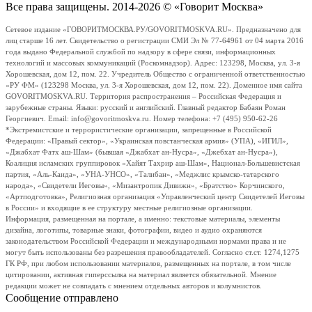
Все права защищены. 2014-2026 © «Говорит Москва»
Сетевое издание «ГОВОРИТМОСКВА.РУ/GOVORITMOSKVA.RU». Предназначено для
лиц старше 16 лет. Свидетельство о регистрации СМИ Эл № 77-64961 от 04 марта 2016
года выдано Федеральной службой по надзору в сфере связи, информационных
технологий и массовых коммуникаций (Роскомнадзор). Адрес: 123298, Москва, ул. 3-я
Хорошевская, дом 12, пом. 22. Учредитель Общество с ограниченной ответственностью
«РУ ФМ» (123298 Москва, ул. 3-я Хорошевская, дом 12, пом. 22). Доменное имя сайта
GOVORITMOSKVA.RU. Территория распространения – Российская Федерация и
зарубежные страны. Языки: русский и английский. Главный редактор Бабаян Роман
Георгиевич. Email: info@govoritmoskva.ru. Номер телефона: +7 (495) 950-62-26
*Экстремистские и террористические организации, запрещенные в Российской
Федерации: «Правый сектор», «Украинская повстанческая армия» (УПА), «ИГИЛ»,
«Джабхат Фатх аш-Шам» (бывшая «Джабхат ан-Нусра», «Джебхат ан-Нусра»),
Коалиция исламских группировок «Хайят Тахрир аш-Шам», Национал-Большевистская
партия, «Аль-Каида», «УНА-УНСО», «Талибан», «Меджлис крымско-татарского
народа», «Свидетели Иеговы», «Мизантропик Дивижн», «Братство» Корчинского,
«Артподготовка», Религиозная организация «Управленческий центр Свидетелей Иеговы
в России» и входящие в ее структуру местные религиозные организации.
Информация, размещенная на портале, а именно: текстовые материалы, элементы
дизайна, логотипы, товарные знаки, фотографии, видео и аудио охраняются
законодательством Российской Федерации и международными нормами права и не
могут быть использованы без разрешения правообладателей. Согласно ст.ст. 1274,1275
ГК РФ, при любом использовании материалов, размещенных на портале, в том числе
цитировании, активная гиперссылка на материал является обязательной. Мнение
редакции может не совпадать с мнением отдельных авторов и колумнистов.
Сообщение отправлено