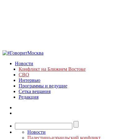
Новости
Конфликт на Ближнем Востоке
СВО
Интервью
Программы и ведущие
Сетка вещания
Редакция
Новости
Палестино-израильский конфликт