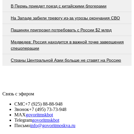
В Пермь приедет поезд с китайскими блогерами
На Западе забили тревогу из-за угрозы окончания СВО
Пашинян пригрозил потребовать c России $2 млрд
Медведев: Россия находится в важной точке завершения
спецоперации
Страны Центральной Азии больше не ставят на Россию
Связь с эфиром
СМС
+7 (925) 88-88-948
Звонок
+7 (495) 73-73-948
MAX
govoritmskbot
Telegram
govoritmskbot
Письмо
info@govoritmoskva.ru