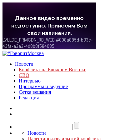
Новости
Конфликт на Ближнем Востоке
СВО
Интервью
Программы и ведущие
Сетка вещания
Редакция
Новости
Палестино-израильский конфликт