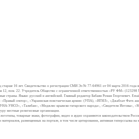
ше 16 лет. Свидетельство о регистрации СМИ Эл № 77-64961 от 04 марта 2016 года вы
ом 12, пом. 22. Учредитель Общество с ограниченной ответственностью «РУ ФМ» (123298 Мо
траны. Языки: русский и английский. Главный редактор Бабаян Роман Георгиевич. Email:
и: «Правый сектор», «Украинская повстанческая армия» (УПА), «ИГИЛ», «Джабхат Фатх а
«УНА-УНСО», «Талибан», «Меджлис крымско-татарского народа», «Свидетели Иеговы», «М
туру местные религиозные организации.
, логотипы, товарные знаки, фотографии, видео и аудио охраняются законодательством Ро
и материалов, размещенных на портале, в том числе цитировании, активная гиперссылка на 