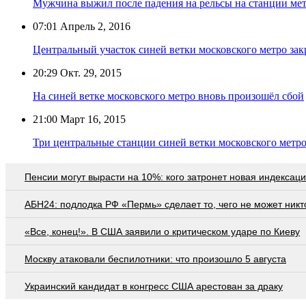
Мужчина выжил после падения на рельсы на станции мет
07:01
Апрель 2, 2016
Центральный участок синей ветки московского метро зак
20:29
Окт. 29, 2015
На синей ветке московского метро вновь произошёл сбой
21:00
Март 16, 2015
Три центральные станции синей ветки московского метро
Пенсии могут вырасти на 10%: кого затронет новая индексац
АБН24: подлодка РФ «Пермь» сделает то, чего не может никт
«Все, конец!». В США заявили о критическом ударе по Киеву
Москву атаковали беспилотники: что произошло 5 августа
Украинский кандидат в конгресс США арестован за драку