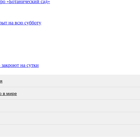
ро «Ботанический сад»
рыт на всю субботу
 закроют на сутки
ия
о в мире