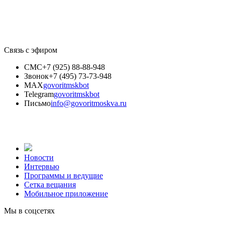
Связь с эфиром
СМС
+7 (925) 88-88-948
Звонок
+7 (495) 73-73-948
MAX
govoritmskbot
Telegram
govoritmskbot
Письмо
info@govoritmoskva.ru
Новости
Интервью
Программы и ведущие
Сетка вещания
Мобильное приложение
Мы в соцсетях