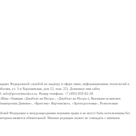
дано Федеральной службой по надзору в сфере связи, информационных технологий и
сква, ул. 3-я Хорошевская, дом 12, пом. 22). Доменное имя сайта
 info@govoritmoskva.ru. Номер телефона: +7 (495) 950-62-26
ш-Шам» (бывшая «Джабхат ан-Нусра», «Джебхат ан-Нусра»), Коалиция исламских
изантропик Дивижн», «Братство» Корчинского, «Артподготовка», Религиозная
ссийской Федерации и международными нормами права и не могут быть использованы без
материал является обязательной. Мнение редакции может не совпадать с мнением