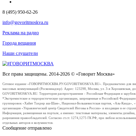
8 (495) 950-62-26
info@govoritmoskva.ru
Реклама на радио
Города вещания
Наши слушатели
Все права защищены. 2014-2026 © «Говорит Москва»
Сетевое издание «ГОВОРИТМОСКВА.РУ/GOVORITMOSKVA.RU». Предназначено для лиц стар
массовых коммуникаций (Роскомнадзор). Адрес: 123298, Москва, ул. 3-я Хорошевская, д
GOVORITMOSKVA.RU. Территория распространения – Российская Федерация и зарубежные с
*Экстремистские и террористические организации, запрещенные в Российской Федераци
группировок «Хайят Тахрир аш-Шам», Национал-Большевистская партия, «Аль-Каида», 
организация «Управленческий центр Свидетелей Иеговы в России» и входящие в ее струк
Информация, размещенная на портале, а именно: текстовые материалы, элементы дизайна
разрешения правообладателей. Согласно ст.ст. 1274,1275 ГК РФ, при любом использовани
отдельных авторов и колумнистов.
Сообщение отправлено