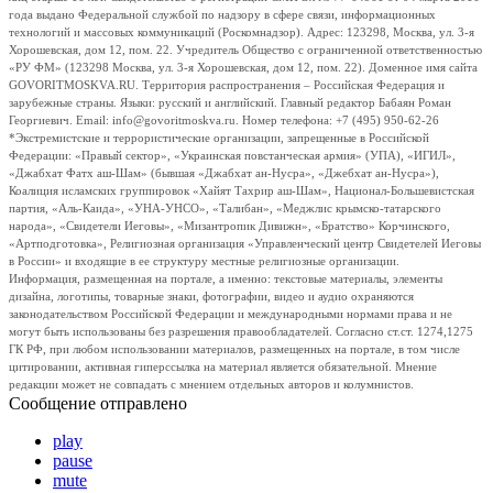
года выдано Федеральной службой по надзору в сфере связи, информационных
технологий и массовых коммуникаций (Роскомнадзор). Адрес: 123298, Москва, ул. 3-я
Хорошевская, дом 12, пом. 22. Учредитель Общество с ограниченной ответственностью
«РУ ФМ» (123298 Москва, ул. 3-я Хорошевская, дом 12, пом. 22). Доменное имя сайта
GOVORITMOSKVA.RU. Территория распространения – Российская Федерация и
зарубежные страны. Языки: русский и английский. Главный редактор Бабаян Роман
Георгиевич. Email: info@govoritmoskva.ru. Номер телефона: +7 (495) 950-62-26
*Экстремистские и террористические организации, запрещенные в Российской
Федерации: «Правый сектор», «Украинская повстанческая армия» (УПА), «ИГИЛ»,
«Джабхат Фатх аш-Шам» (бывшая «Джабхат ан-Нусра», «Джебхат ан-Нусра»),
Коалиция исламских группировок «Хайят Тахрир аш-Шам», Национал-Большевистская
партия, «Аль-Каида», «УНА-УНСО», «Талибан», «Меджлис крымско-татарского
народа», «Свидетели Иеговы», «Мизантропик Дивижн», «Братство» Корчинского,
«Артподготовка», Религиозная организация «Управленческий центр Свидетелей Иеговы
в России» и входящие в ее структуру местные религиозные организации.
Информация, размещенная на портале, а именно: текстовые материалы, элементы
дизайна, логотипы, товарные знаки, фотографии, видео и аудио охраняются
законодательством Российской Федерации и международными нормами права и не
могут быть использованы без разрешения правообладателей. Согласно ст.ст. 1274,1275
ГК РФ, при любом использовании материалов, размещенных на портале, в том числе
цитировании, активная гиперссылка на материал является обязательной. Мнение
редакции может не совпадать с мнением отдельных авторов и колумнистов.
Сообщение отправлено
play
pause
mute