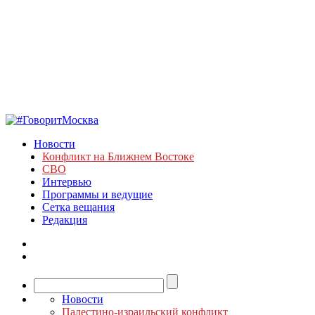
Новости
Конфликт на Ближнем Востоке
СВО
Интервью
Программы и ведущие
Сетка вещания
Редакция
Новости
Палестино-израильский конфликт