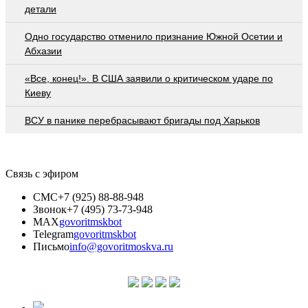
детали
Одно государство отменило признание Южной Осетии и
Абхазии
«Все, конец!». В США заявили о критическом ударе по
Киеву
ВСУ в панике перебрасывают бригады под Харьков
Связь с эфиром
СМС
+7 (925) 88-88-948
Звонок
+7 (495) 73-73-948
MAX
govoritmskbot
Telegram
govoritmskbot
Письмо
info@govoritmoskva.ru