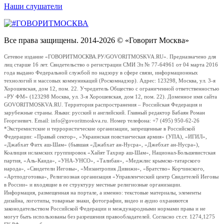
Наши слушатели
Все права защищены. 2014-2026 © «Говорит Москва»
Сетевое издание «ГОВОРИТМОСКВА.РУ/GOVORITMOSKVA.RU». Предназначено для
лиц старше 16 лет. Свидетельство о регистрации СМИ Эл № 77-64961 от 04 марта 2016
года выдано Федеральной службой по надзору в сфере связи, информационных
технологий и массовых коммуникаций (Роскомнадзор). Адрес: 123298, Москва, ул. 3-я
Хорошевская, дом 12, пом. 22. Учредитель Общество с ограниченной ответственностью
«РУ ФМ» (123298 Москва, ул. 3-я Хорошевская, дом 12, пом. 22). Доменное имя сайта
GOVORITMOSKVA.RU. Территория распространения – Российская Федерация и
зарубежные страны. Языки: русский и английский. Главный редактор Бабаян Роман
Георгиевич. Email: info@govoritmoskva.ru. Номер телефона: +7 (495) 950-62-26
*Экстремистские и террористические организации, запрещенные в Российской
Федерации: «Правый сектор», «Украинская повстанческая армия» (УПА), «ИГИЛ»,
«Джабхат Фатх аш-Шам» (бывшая «Джабхат ан-Нусра», «Джебхат ан-Нусра»),
Коалиция исламских группировок «Хайят Тахрир аш-Шам», Национал-Большевистская
партия, «Аль-Каида», «УНА-УНСО», «Талибан», «Меджлис крымско-татарского
народа», «Свидетели Иеговы», «Мизантропик Дивижн», «Братство» Корчинского,
«Артподготовка», Религиозная организация «Управленческий центр Свидетелей Иеговы
в России» и входящие в ее структуру местные религиозные организации.
Информация, размещенная на портале, а именно: текстовые материалы, элементы
дизайна, логотипы, товарные знаки, фотографии, видео и аудио охраняются
законодательством Российской Федерации и международными нормами права и не
могут быть использованы без разрешения правообладателей. Согласно ст.ст. 1274,1275