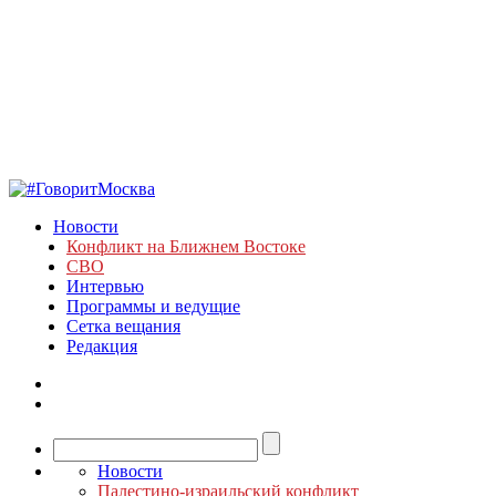
Новости
Конфликт на Ближнем Востоке
СВО
Интервью
Программы и ведущие
Сетка вещания
Редакция
Новости
Палестино-израильский конфликт