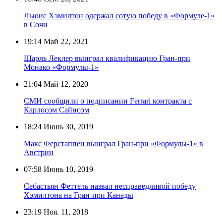
Льюис Хэмилтон одержал сотую победу в «Формуле-1»
в Сочи
19:14
Май 22, 2021
Шарль Леклер выиграл квалификацию Гран-при
Монако «Формулы-1»
21:04
Май 12, 2020
СМИ сообщили о подписании Ferrari контракта с
Карлосом Сайнсом
18:24
Июнь 30, 2019
Макс Ферстаппен выиграл Гран-при «Формулы-1» в
Австрии
07:58
Июнь 10, 2019
Себастьян Феттель назвал несправедливой победу
Хэмилтона на Гран-при Канады
23:19
Ноя. 11, 2018