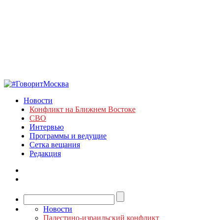
Новости
Конфликт на Ближнем Востоке
СВО
Интервью
Программы и ведущие
Сетка вещания
Редакция
Новости
Палестино-израильский конфликт