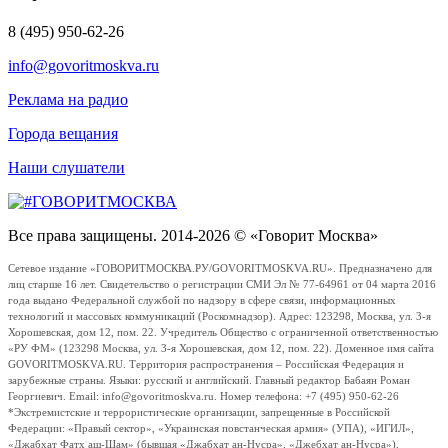
8 (495) 950-62-26
info@govoritmoskva.ru
Реклама на радио
Города вещания
Наши слушатели
Все права защищены. 2014-2026 © «Говорит Москва»
Сетевое издание «ГОВОРИТМОСКВА.РУ/GOVORITMOSKVA.RU». Предназначено для
лиц старше 16 лет. Свидетельство о регистрации СМИ Эл № 77-64961 от 04 марта 2016
года выдано Федеральной службой по надзору в сфере связи, информационных
технологий и массовых коммуникаций (Роскомнадзор). Адрес: 123298, Москва, ул. 3-я
Хорошевская, дом 12, пом. 22. Учредитель Общество с ограниченной ответственностью
«РУ ФМ» (123298 Москва, ул. 3-я Хорошевская, дом 12, пом. 22). Доменное имя сайта
GOVORITMOSKVA.RU. Территория распространения – Российская Федерация и
зарубежные страны. Языки: русский и английский. Главный редактор Бабаян Роман
Георгиевич. Email: info@govoritmoskva.ru. Номер телефона: +7 (495) 950-62-26
*Экстремистские и террористические организации, запрещенные в Российской
Федерации: «Правый сектор», «Украинская повстанческая армия» (УПА), «ИГИЛ»,
«Джабхат Фатх аш-Шам» (бывшая «Джабхат ан-Нусра», «Джебхат ан-Нусра»),