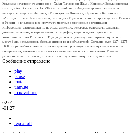
Коалиция исламских группировок «Хайят Тахрир аш-Шам», Национал-Большевистская
партия, «Аль-Каида», «УНА-УНСО», «Талибан», «Меджлис крымско-татарского
народа», «Свидетели Иеговы», «Мизантропик Дивижн», «Братство» Корчинского,
«Артподготовка», Религиозная организация «Управленческий центр Свидетелей Иеговы
в России» и входящие в ее структуру местные религиозные организации.
Информация, размещенная на портале, а именно: текстовые материалы, элементы
дизайна, логотипы, товарные знаки, фотографии, видео и аудио охраняются
законодательством Российской Федерации и международными нормами права и не
могут быть использованы без разрешения правообладателей. Согласно ст.ст. 1274,1275
ГК РФ, при любом использовании материалов, размещенных на портале, в том числе
цитировании, активная гиперссылка на материал является обязательной. Мнение
редакции может не совпадать с мнением отдельных авторов и колумнистов.
Сообщение отправлено
play
pause
mute
unmute
max volume
02:01
-01:27
repeat off