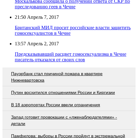
Москалькова сообщила о получении ответа от СКР по
преследованию геев в Чечне
21:50
Апрель 7, 2017
Британский МИД просит российские власти защитить
гомосексуалистов в Чечне
13:57
Апрель 2, 2017
Предсказывавший расцвет гомосексуализма в Чечне
писатель отказался от своих слов
Пауэрбанк стал причиной пожара в квартире
Нижневартовска
Путин восхитился отношениями России и Киргизии
В 18 аэропортах России ввели ограничения
Запад готовит провокации с «лженаблюдателями» -
детали
Памфилова: выборы в России пройдут в экстремальной