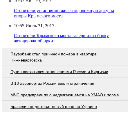
10:32
Авг. 29, 2017
Строители установили железнодорожную арку на
опоры Крымского моста
10:55
Июль 31, 2017
Строители Крымского моста завершили сборку
автодорожной арки
Пауэрбанк стал причиной пожара в квартире
Нижневартовска
Путин восхитился отношениями России и Киргизии
В 18 аэропортах России ввели ограничения
МЧС предупредило о надвигающемся на ХМАО шторме
Бразилия подготовит новый план по Украине