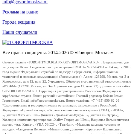
info@govoritmoskva.ru
Реклама на радио
Города вещания
Наши слушатели
Все права защищены. 2014-2026 © «Говорит Москва»
Сетевое издание «ГОВОРИТМОСКВА.РУ/GOVORITMOSKVA.RU». Предназначено для
лиц старше 16 лет. Свидетельство о регистрации СМИ Эл № 77-64961 от 04 марта 2016
года выдано Федеральной службой по надзору в сфере связи, информационных
технологий и массовых коммуникаций (Роскомнадзор). Адрес: 123298, Москва, ул. 3-я
Хорошевская, дом 12, пом. 22. Учредитель Общество с ограниченной ответственностью
«РУ ФМ» (123298 Москва, ул. 3-я Хорошевская, дом 12, пом. 22). Доменное имя сайта
GOVORITMOSKVA.RU. Территория распространения – Российская Федерация и
зарубежные страны. Языки: русский и английский. Главный редактор Бабаян Роман
Георгиевич. Email: info@govoritmoskva.ru. Номер телефона: +7 (495) 950-62-26
*Экстремистские и террористические организации, запрещенные в Российской
Федерации: «Правый сектор», «Украинская повстанческая армия» (УПА), «ИГИЛ»,
«Джабхат Фатх аш-Шам» (бывшая «Джабхат ан-Нусра», «Джебхат ан-Нусра»),
Коалиция исламских группировок «Хайят Тахрир аш-Шам», Национал-Большевистская
партия, «Аль-Каида», «УНА-УНСО», «Талибан», «Меджлис крымско-татарского
народа», «Свидетели Иеговы», «Мизантропик Дивижн», «Братство» Корчинского,