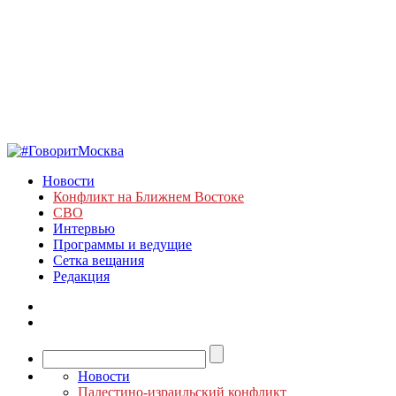
Новости
Конфликт на Ближнем Востоке
СВО
Интервью
Программы и ведущие
Сетка вещания
Редакция
Новости
Палестино-израильский конфликт