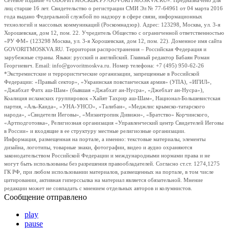
Сетевое издание «ГОВОРИТМОСКВА.РУ/GOVORITMOSKVA.RU». Предназначено для
лиц старше 16 лет. Свидетельство о регистрации СМИ Эл № 77-64961 от 04 марта 2016
года выдано Федеральной службой по надзору в сфере связи, информационных
технологий и массовых коммуникаций (Роскомнадзор). Адрес: 123298, Москва, ул. 3-я
Хорошевская, дом 12, пом. 22. Учредитель Общество с ограниченной ответственностью
«РУ ФМ» (123298 Москва, ул. 3-я Хорошевская, дом 12, пом. 22). Доменное имя сайта
GOVORITMOSKVA.RU. Территория распространения – Российская Федерация и
зарубежные страны. Языки: русский и английский. Главный редактор Бабаян Роман
Георгиевич. Email: info@govoritmoskva.ru. Номер телефона: +7 (495) 950-62-26
*Экстремистские и террористические организации, запрещенные в Российской
Федерации: «Правый сектор», «Украинская повстанческая армия» (УПА), «ИГИЛ»,
«Джабхат Фатх аш-Шам» (бывшая «Джабхат ан-Нусра», «Джебхат ан-Нусра»),
Коалиция исламских группировок «Хайят Тахрир аш-Шам», Национал-Большевистская
партия, «Аль-Каида», «УНА-УНСО», «Талибан», «Меджлис крымско-татарского
народа», «Свидетели Иеговы», «Мизантропик Дивижн», «Братство» Корчинского,
«Артподготовка», Религиозная организация «Управленческий центр Свидетелей Иеговы
в России» и входящие в ее структуру местные религиозные организации.
Информация, размещенная на портале, а именно: текстовые материалы, элементы
дизайна, логотипы, товарные знаки, фотографии, видео и аудио охраняются
законодательством Российской Федерации и международными нормами права и не
могут быть использованы без разрешения правообладателей. Согласно ст.ст. 1274,1275
ГК РФ, при любом использовании материалов, размещенных на портале, в том числе
цитировании, активная гиперссылка на материал является обязательной. Мнение
редакции может не совпадать с мнением отдельных авторов и колумнистов.
Сообщение отправлено
play
pause