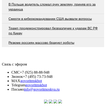
В Польше водитель сломал руку земляку, приняв его за
украинца
Смерти в киберкомандовании США вызвали вопросы
Трамп продемонстрировал безразличие к ударам ВС РФ
по Киеву
Резюме россиян массово бракуют роботы
Связь с эфиром
СМС
+7 (925) 88-88-948
Звонок
+7 (495) 73-73-948
MAX
govoritmskbot
Telegram
govoritmskbot
Письмо
info@govoritmoskva.ru